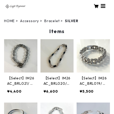
HOME
Accessory
Bracelet
SILVER
Items
【Select】IM26
【Select】IM26
【Select】IM26
AC_BRL021/ T
AC_BRL020/
AC_BRL019/ Bi
oggle Anchor
Monolith Bar B
ke Chain Brac
¥4,400
¥6,600
¥5,500
Chain Bracelet
racelet（Silve
elet（Silver）
（Silver）
r）