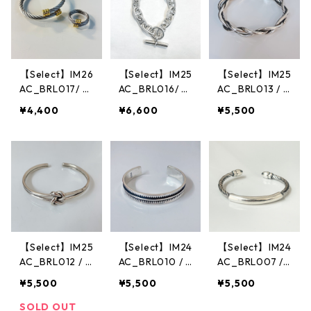
【Select】IM26
【Select】IM25
【Select】IM25
AC_BRL017/ R
AC_BRL016/ A
AC_BRL013 / B
ope Motif Ban
nchor Chain B
raided Bangle
¥4,400
¥6,600
¥5,500
gle & Ring Set
racelet（Silve
#2 （Silver）
（Silver）
r）
【Select】IM25
【Select】IM24
【Select】IM24
AC_BRL012 / B
AC_BRL010 / J
AC_BRL007 /
raided Bangle
agged Pattern
Rope motif ba
¥5,500
¥5,500
¥5,500
（Silver）
Bangle（Silve
ngle（Silver）
r）
SOLD OUT