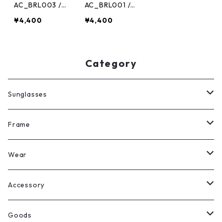
AC_BRL003 /
AC_BRL001 /
Curve Metal B
DOCKING Brac
¥4,400
¥4,400
angle（Silve
elet（Silver）
r）
Category
Sunglasses
All
Frame
Legit Eyewear
ボストン
Wear
Select
ウェリントン
All
Accessory
スクエア
Tee
Ring
Goods