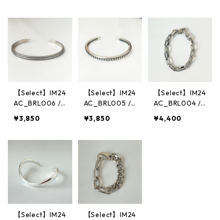
【Select】IM24
【Select】IM24
【Select】IM24
AC_BRL006 /
AC_BRL005 /
AC_BRL004 /
Feather motif
Dotline Simple
Square Metal B
¥3,850
¥3,850
¥4,400
bangle（Silve
bangle（Silve
racelet（Silve
r）
r）
r）
【Select】IM24
【Select】IM24