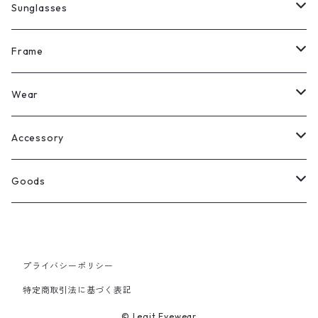
Sunglasses
All
Frame
Legit Eyewear
ボストン
Wear
Select
ウェリントン
All
Accessory
スクエア
Tee
Ring
Goods
All
オーバル
L/S Tee
Necklace
All
Silver
ラウンド
Sewat
Bracelet
Cap
プライバシーポリシー
特定商取引法に基づく表記
Gold
SILVER
クラウンパント
Hoodie
Pierce
Hat
© Legit Eyewear