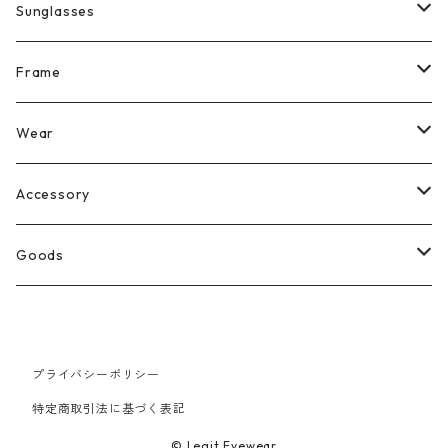
Sunglasses
All
Frame
Legit Eyewear
ボストン
Wear
Select
ウェリントン
All
Accessory
スクエア
Tee
Ring
Goods
All
オーバル
L/S Tee
Necklace
All
Silver
ラウンド
Sewat
Bracelet
Cap
プライバシーポリシー
特定商取引法に基づく表記
Gold
SILVER
クラウンパント
Hoodie
Pierce
Hat
© Legit Eyewear