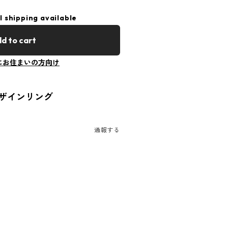
l shipping available
d to cart
にお住まいの方向け
ザインリング
通報する