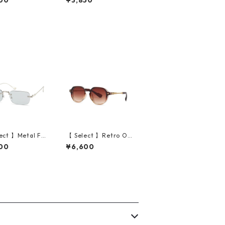
00
¥3,850
2 （Silver）
ple bangle（Silver）
ect 】Metal Fla
【 Select 】Retro Ov
mless Squarer
al Rivets design Sun
00
¥6,600
es #1 (Silve
glasses (Clear Brow
rey)
n)