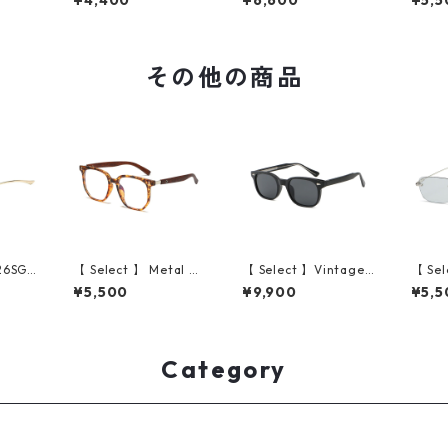
¥4,400
¥6,600
¥5,5
）
angle & Ring Set（Si
tif bangle（Silver）
gle #
lver）
その他の商品
M26SG0
【 Select 】 Metal Ar
【 Select 】Vintage
【 Sel
e Riml
tificial Wood Vintag
Square High Quality
me Ri
¥5,500
¥9,900
¥5,5
(Gol
e Sunglasses (Leopa
Sunglasses (Black/G
Sunglass
rd/Clear )
rey)
r/Lt.G
Category