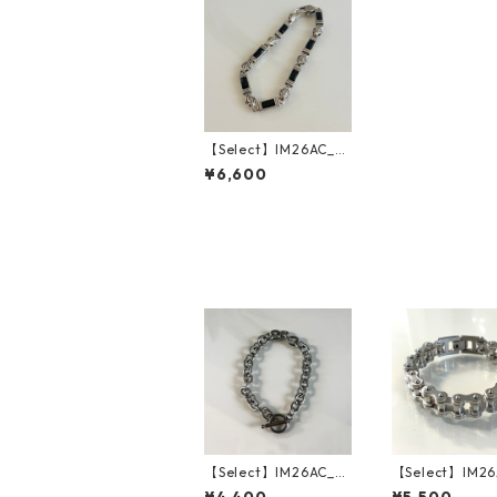
【Select】IM26AC_B
RL020/ Monolith Ba
¥6,600
r Bracelet（Silver）
【Select】IM26AC_B
【Select】IM26
RL021/ Toggle Anch
RL019/ Bike Ch