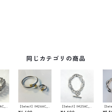
同じカテゴリの商品
AC_B
【Select】IM26AC_B
【Select】IM25AC_B
【Sel
ain Br
RL017/ Rope Motif B
RL016/ Diamond mo
RL013