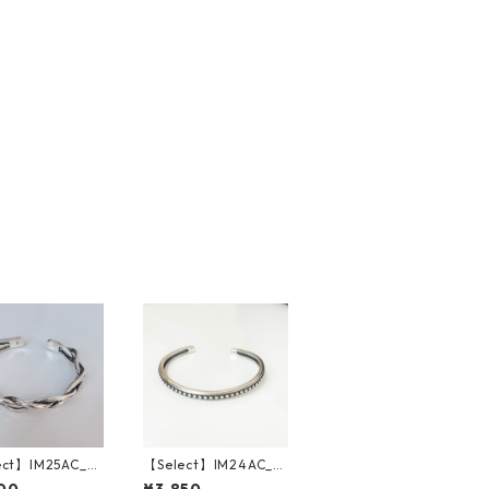
ect】IM25AC_B
【Select】IM24AC_B
 / Braided Ban
RL005 / Dotline Sim