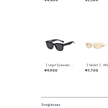
¥4,400
¥5,500
or Chain Bracelet（S
acelet（Silver
ilver）
【 Legit Eyewear 】S
【 Select 】 I
unglasses Sutoku (Bl
191 / Rectangl
¥9,900
¥7,700
ack/Grey)
ess Sunglasses
d/Champagne)
Sunglasses