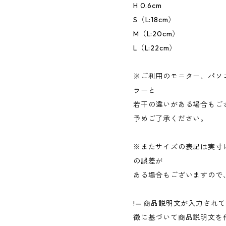
H 0.6cm
S（L:18cm）
M（L:20cm）
L（L:22cm）
※ご利用のモニター、パソ
ラーと
若干の違いがある場合もご
予めご了承ください。
※またサイズの表記は実寸
の誤差が
ある場合もございますので
!— 商品説明文が入力され
徴に基づいて商品説明文を