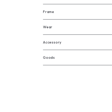
All
Frame
Legit Eyewear
ボストン
Wear
Select
ウェリントン
All
Accessory
スクエア
Tee
Ring
Goods
All
オーバル
L/S Tee
Necklace
All
Silver
ラウンド
Sewat
Bracelet
Cap
Gold
SILVER
クラウンパント
Hoodie
Pierce
Hat