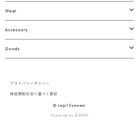
Legit Eyewear
ボストン
Wear
Select
ウェリントン
All
Accessory
スクエア
Tee
Ring
Goods
All
オーバル
L/S Tee
Necklace
All
プライバシーポリシー
Silver
ラウンド
Sewat
Bracelet
Cap
特定商取引法に基づく表記
Gold
SILVER
クラウンパント
Hoodie
Pierce
Hat
© Legit Eyewear
Powered by
GOLD
ブロー（サーモント）
Socks
Knit cap