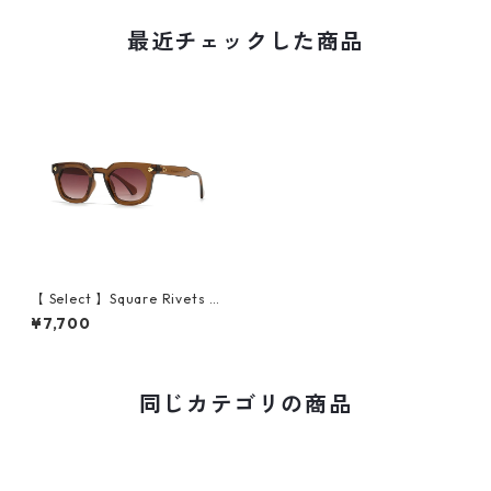
最近チェックした商品
【 Select 】Square Rivets N
ew Style Sunglasses (Tea/Te
¥7,700
a)
同じカテゴリの商品