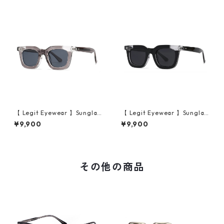
【 Legit Eyewear 】Sunglas
【 Legit Eyewear 】Sunglas
ses Konoe (Clear Grey/Gre
ses Konoe (Black Clear/Gre
¥9,900
¥9,900
y)
y)
その他の商品