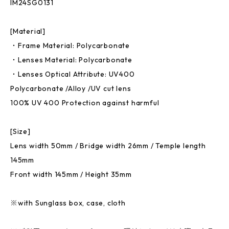
IM24SG0131
[Material]
・Frame Material: Polycarbonate
・Lenses Material: Polycarbonate
・Lenses Optical Attribute: UV400
Polycarbonate /Alloy /UV cut lens
100% UV 400 Protection against harmful
[Size]
Lens width 50mm / Bridge width 26mm / Temple length
145mm
Front width 145mm / Height 35mm
※with Sunglass box, case, cloth