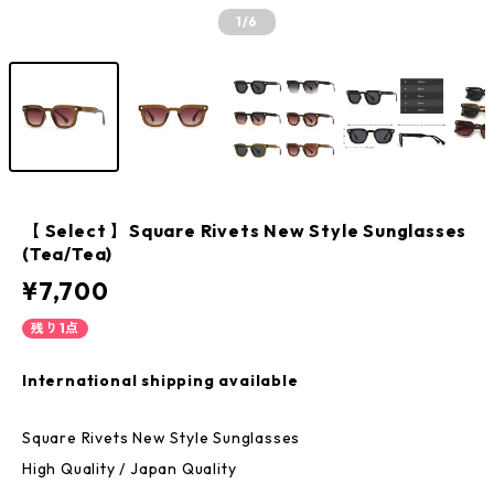
1
/6
【 Select 】Square Rivets New Style Sunglasses
(Tea/Tea)
¥7,700
残り1点
International shipping available
Square Rivets New Style Sunglasses
High Quality / Japan Quality