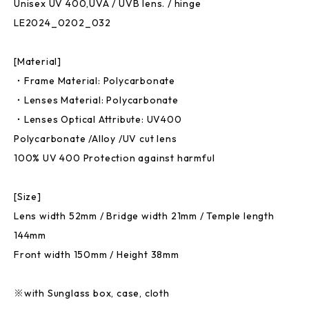
Unisex UV 400,UVA / UVB lens. / hinge
LE2024_0202_032
[Material]
・Frame Material: Polycarbonate
・Lenses Material: Polycarbonate
・Lenses Optical Attribute: UV400
Polycarbonate /Alloy /UV cut lens
100% UV 400 Protection against harmful
[Size]
Lens width 52mm / Bridge width 21mm / Temple length
144mm
Front width 150mm / Height 38mm
※with Sunglass box, case, cloth