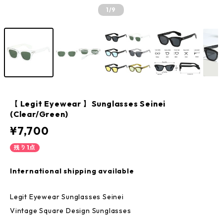
1
/9
【 Legit Eyewear 】Sunglasses Seinei
(Clear/Green)
¥7,700
残り1点
International shipping available
Legit Eyewear Sunglasses Seinei
Vintage Square Design Sunglasses