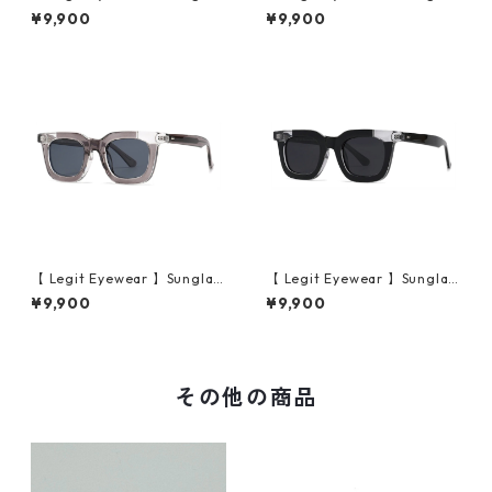
ses Konoe (Black Demi/Gre
ses Konoe (Black Clear Gre
¥9,900
¥9,900
y)
y/Green)
【 Legit Eyewear 】Sunglas
【 Legit Eyewear 】Sunglas
ses Konoe (Clear Grey/Gre
ses Konoe (Black Clear/Gre
¥9,900
¥9,900
y)
y)
その他の商品