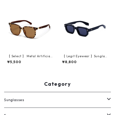
【 Select 】 Metal Artificial
【 Legit Eyewear 】Sunglas
Wood Vintage Sunglasses
ses Shirakawa (Black/Grey)
¥5,500
¥8,800
(Leopard )
Category
Sunglasses