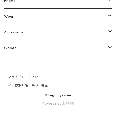
All
Frame
Legit Eyewear
ボストン
Wear
Select
ウェリントン
All
Accessory
スクエア
Tee
Ring
Goods
All
オーバル
L/S Tee
Necklace
All
プライバシーポリシー
Silver
ラウンド
Sewat
Bracelet
Cap
特定商取引法に基づく表記
Gold
SILVER
クラウンパント
Hoodie
Pierce
Hat
© Legit Eyewear
Powered by
GOLD
ブロー（サーモント）
Socks
Knit cap