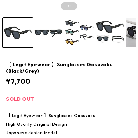
1
/8
【 Legit Eyewear 】Sunglasses Gosuzaku
(Black/Grey)
¥7,700
SOLD OUT
【 Legit Eyewear 】Sunglasses Gosuzaku
High Quality Original Design
Japanese design Model