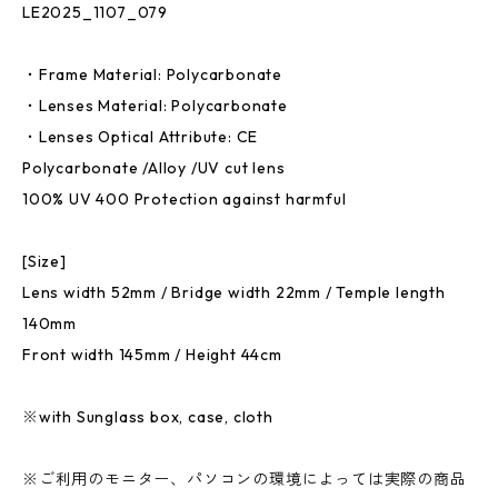
LE2025_1107_079
・Frame Material: Polycarbonate
・Lenses Material: Polycarbonate
・Lenses Optical Attribute: CE
Polycarbonate /Alloy /UV cut lens
100% UV 400 Protection against harmful
[Size]
Lens width 52mm / Bridge width 22mm / Temple length
140mm
Front width 145mm / Height 44cm
※with Sunglass box, case, cloth
※ご利用のモニター、パソコンの環境によっては実際の商品