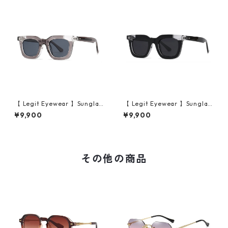
【 Legit Eyewear 】Sunglas
【 Legit Eyewear 】Sunglas
ses Konoe (Clear Grey/Gre
ses Konoe (Black Clear/Gre
¥9,900
¥9,900
y)
y)
その他の商品