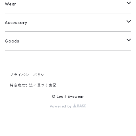
Legit Eyewear
ボストン
Wear
Select
ウェリントン
All
Accessory
スクエア
Tee
Ring
Goods
All
オーバル
L/S Tee
Necklace
All
プライバシーポリシー
Silver
ラウンド
Sewat
Bracelet
Cap
特定商取引法に基づく表記
Gold
SILVER
クラウンパント
Hoodie
Pierce
Hat
© Legit Eyewear
Powered by
GOLD
ブロー（サーモント）
Socks
Knit cap
ティアドロップ
Bag