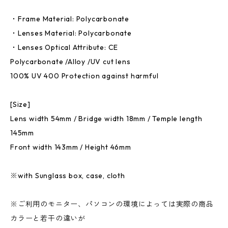
・Frame Material: Polycarbonate
・Lenses Material: Polycarbonate
・Lenses Optical Attribute: CE
Polycarbonate /Alloy /UV cut lens
100% UV 400 Protection against harmful
[Size]
Lens width 54mm / Bridge width 18mm / Temple length
145mm
Front width 143mm / Height 46mm
※with Sunglass box, case, cloth
※ご利用のモニター、パソコンの環境によっては実際の商品
カラーと若干の違いが