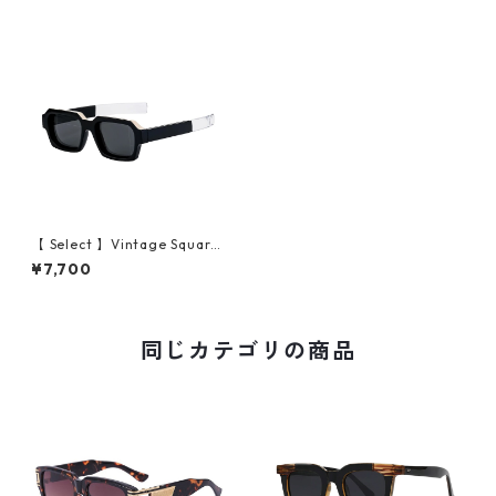
【 Select 】Vintage Square
Double Color Sunglasses (Bl
¥7,700
ack/Grey）
同じカテゴリの商品