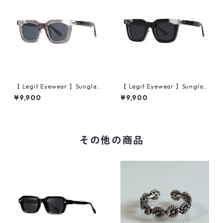
【 Legit Eyewear 】Sunglas
【 Legit Eyewear 】Sunglas
ses Konoe (Clear Grey/Gre
ses Konoe (Black Clear/Gre
¥9,900
¥9,900
y)
y)
その他の商品