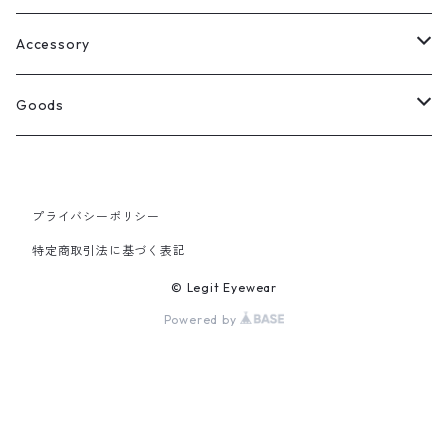
Select
ウェリントン
All
Accessory
スクエア
Tee
Ring
Goods
All
オーバル
L/S Tee
Necklace
All
プライバシーポリシー
Silver
ラウンド
Sewat
Bracelet
Cap
特定商取引法に基づく表記
Gold
SILVER
クラウンパント
Hoodie
Pierce
Hat
© Legit Eyewear
Powered by
GOLD
ブロー（サーモント）
Socks
Knit cap
ティアドロップ
Bag