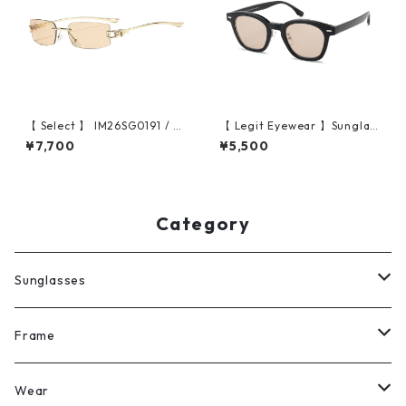
【 Select 】 IM26SG0191 / R
【 Legit Eyewear 】Sunglas
ectangle Rimless Sunglasse
ses Heizei (Black/Sand)
¥7,700
¥5,500
s(Gold/Champagne)
Category
Sunglasses
All
Frame
Legit Eyewear
ボストン
Wear