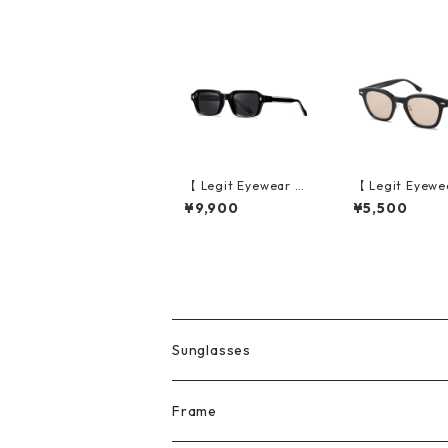
【 Legit Eyewear 】S
【 Legit Eyewe
unglasses Koken (Bl
unglasses Heize
¥9,900
¥5,500
ack/Grey)
ack/Sand)
Sunglasses
All
Frame