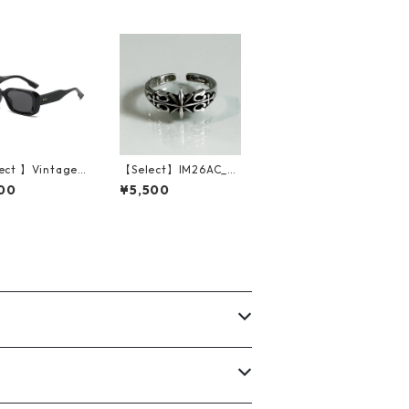
ect 】Vintage
【Select】IM26AC_R
 Square Style S
G055/ Vintage Cros
00
¥5,500
sses (Black/Gr
s Star Ring（Silver）