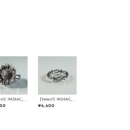
ect】IM26AC_R
【Select】IM26AC_R
 Vintage Sunfl
G056/ Oval Cross C
400
¥4,400
Ring（Silver）
hain Ring（Silver）