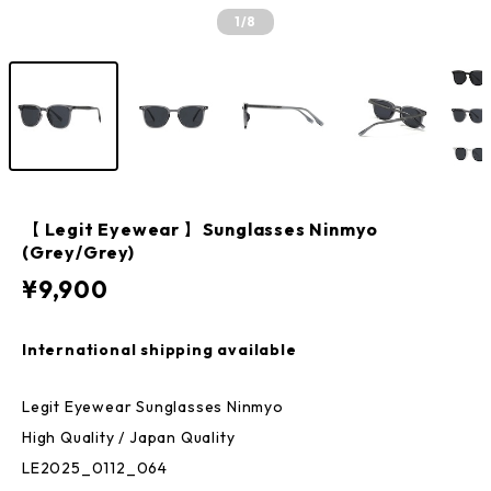
1
/8
【 Legit Eyewear 】Sunglasses Ninmyo
(Grey/Grey)
¥9,900
International shipping available
Legit Eyewear Sunglasses Ninmyo
High Quality / Japan Quality
LE2025_0112_064