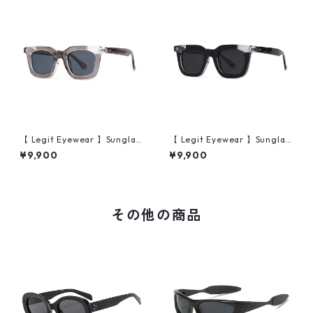
【 Legit Eyewear 】Sunglas
【 Legit Eyewear 】Sunglas
ses Konoe (Clear Grey/Gre
ses Konoe (Black Clear/Gre
¥9,900
¥9,900
y)
y)
その他の商品