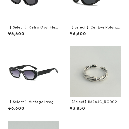
【 Select 】Retro Oval Flam
【 Select 】Cat Eye Polarize
e Sunglasses (Black/Grey）
d Wide Lens Sunglasses (Bl
¥6,600
¥6,600
ack grey)
【 Select 】Vintage Irregula
【Select】IM24AC_RG002 /
r Cat Eye Sunglasses (Blac
Twist ring（Silver）
¥6,600
¥3,850
k/Grey Gradient)