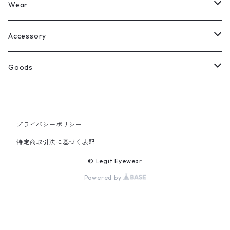
Legit Eyewear
ボストン
Wear
Select
ウェリントン
All
Accessory
スクエア
Tee
Ring
Goods
All
オーバル
L/S Tee
Necklace
All
プライバシーポリシー
Silver
ラウンド
Sewat
Bracelet
Cap
特定商取引法に基づく表記
Gold
SILVER
クラウンパント
Hoodie
Pierce
Hat
© Legit Eyewear
Powered by
GOLD
ブロー（サーモント）
Socks
Knit cap
ティアドロップ
Bag