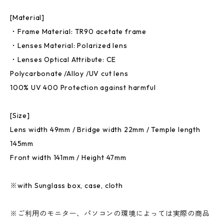
[Material]
・Frame Material: TR90 acetate frame
・Lenses Material: Polarized lens
・Lenses Optical Attribute: CE
Polycarbonate /Alloy /UV cut lens
100% UV 400 Protection against harmful
[Size]
Lens width 49mm / Bridge width 22mm / Temple length
145mm
Front width 141mm / Height 47mm
※with Sunglass box, case, cloth
※ご利用のモニター、パソコンの環境によっては実際の商品