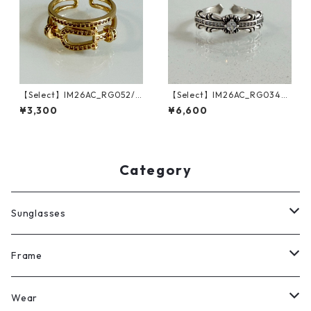
【Select】IM26AC_RG052/ S
【Select】IM26AC_RG034/
tone Horseshoe Ring（Gol
Noir Fleur Open Ring（Silve
¥3,300
¥6,600
d）
r）
Category
Sunglasses
All
Frame
Legit Eyewear
ボストン
Wear