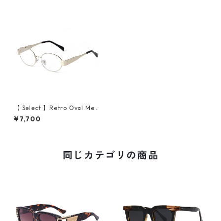
【 Select 】Retro Oval Meta
l Flame Sunglasses (Gold/Cl
¥7,700
ear)
同じカテゴリの商品