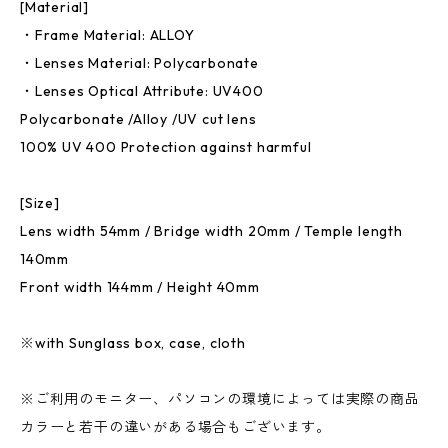
[Material]
・Frame Material: ALLOY
・Lenses Material: Polycarbonate
・Lenses Optical Attribute: UV400
Polycarbonate /Alloy /UV cut lens
100% UV 400 Protection against harmful
[Size]
Lens width 54mm / Bridge width 20mm / Temple length
140mm
Front width 144mm / Height 40mm
※with Sunglass box, case, cloth
※ご利用のモニター、パソコンの環境によっては実際の商品
カラーと若干の違いがある場合もございます。