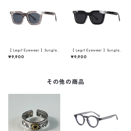
【 Legit Eyewear 】Sunglas
【 Legit Eyewear 】Sunglas
ses Konoe (Clear Grey/Gre
ses Konoe (Black Clear/Gre
¥9,900
¥9,900
y)
y)
その他の商品