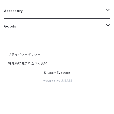
Select
ウェリントン
All
Accessory
スクエア
Tee
Ring
Goods
All
オーバル
L/S Tee
Necklace
All
プライバシーポリシー
Silver
ラウンド
Sewat
Bracelet
Cap
特定商取引法に基づく表記
Gold
SILVER
クラウンパント
Hoodie
Pierce
Hat
© Legit Eyewear
Powered by
GOLD
ブロー（サーモント）
Socks
Knit cap
ティアドロップ
Bag