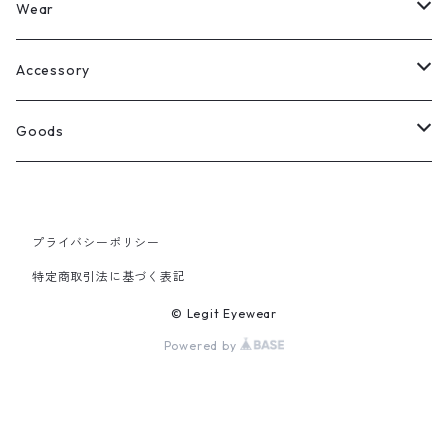
Legit Eyewear
ボストン
Wear
Select
ウェリントン
All
Accessory
スクエア
Tee
Ring
Goods
All
オーバル
L/S Tee
Necklace
All
プライバシーポリシー
Silver
ラウンド
Sewat
Bracelet
Cap
特定商取引法に基づく表記
Gold
SILVER
クラウンパント
Hoodie
Pierce
Hat
© Legit Eyewear
Powered by
GOLD
ブロー（サーモント）
Socks
Knit cap
ティアドロップ
Bag