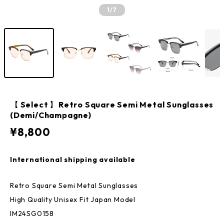
1
/7
【 Select 】Retro Square Semi Metal Sunglasses
(Demi/Champagne)
¥8,800
International shipping available
Retro Square Semi Metal Sunglasses
High Quality Unisex Fit Japan Model
IM24SG0158