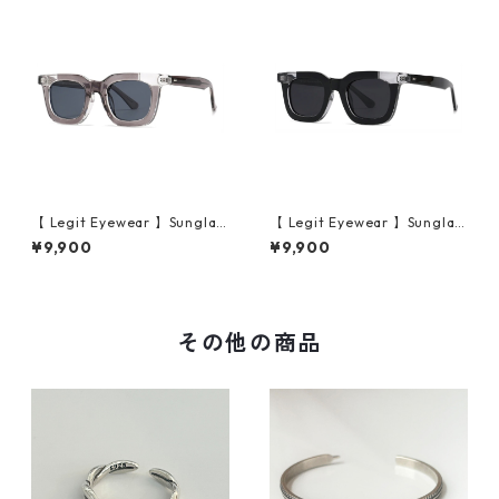
【 Legit Eyewear 】Sunglas
【 Legit Eyewear 】Sunglas
ses Konoe (Clear Grey/Gre
ses Konoe (Black Clear/Gre
¥9,900
¥9,900
y)
y)
その他の商品