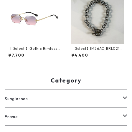
【 Select 】Gothic Rimless S
【Select】IM26AC_BRL021/
unglasses (Gold/Grey Pink)
Toggle Anchor Chain Bracel
¥7,700
¥4,400
et（Silver）
Category
Sunglasses
All
Frame