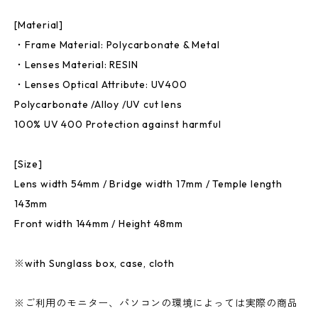
[Material]
・Frame Material: Polycarbonate & Metal
・Lenses Material: RESIN
・Lenses Optical Attribute: UV400
Polycarbonate /Alloy /UV cut lens
100% UV 400 Protection against harmful
[Size]
Lens width 54mm / Bridge width 17mm / Temple length
143mm
Front width 144mm / Height 48mm
※with Sunglass box, case, cloth
※ご利用のモニター、パソコンの環境によっては実際の商品