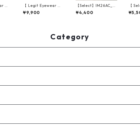
ar 】S
【 Legit Eyewear 】S
【Select】IM26AC_B
【 Sel
rakawa
unglasses Koken (Bl
RL021/ Toggle Anch
me Ri
¥9,900
¥4,400
¥5,5
ack/Grey)
or Chain Bracelet（S
Sunglass
ilver）
r/Lt.G
Category