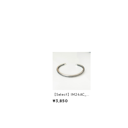
【Select】IM24AC_B
RL005 / Dotline Sim
¥3,850
ple bangle（Silver）