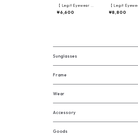
【 Legit Eyewear 】S
【 Legit Eyewe
unglasses Goichijō
unglasses Shi
¥6,600
¥8,800
(Clear Grey/Clear)
(Black/Grey)
Sunglasses
All
Frame
Legit Eyewear
ボストン
Wear
Select
ウェリントン
All
Accessory
スクエア
Tee
Ring
Goods