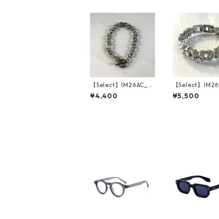
【Select】IM26AC_B
【Select】IM26
RL021/ Toggle Anch
RL019/ Bike Ch
¥4,400
¥5,500
or Chain Bracelet（S
acelet（Silver
ilver）