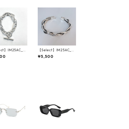
ect】IM25AC_B
【Select】IM25AC_B
6/ Diamond mo
RL013 / Braided Ban
600
¥5,500
angle（Silver）
gle #2 （Silver）