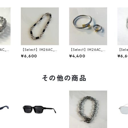
AC_B
【Select】IM26AC_B
【Select】IM26AC_B
【Sel
ain Br
RL020/ Monolith Ba
RL017/ Rope Motif B
RL01
¥6,600
¥4,400
¥6,
）
r Bracelet（Silver）
angle & Ring Set（Si
tif b
lver）
その他の商品