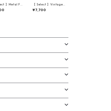
ect 】Metal Fla
【 Select 】Vintage
mless Squarer
Retro Square Style S
00
¥7,700
es #1 (Silve
unglasses (Black/Gr
rey)
ey)