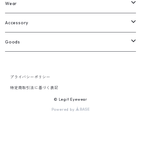
Legit Eyewear
ボストン
Wear
Select
ウェリントン
All
Accessory
スクエア
Tee
Ring
Goods
All
オーバル
L/S Tee
Necklace
All
プライバシーポリシー
Silver
ラウンド
Sewat
Bracelet
Cap
特定商取引法に基づく表記
Gold
SILVER
クラウンパント
Hoodie
Pierce
Hat
© Legit Eyewear
Powered by
GOLD
ブロー（サーモント）
Socks
Knit cap
ティアドロップ
Bag