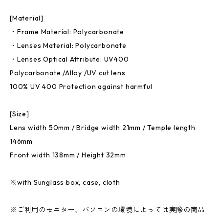
[Material]
・Frame Material: Polycarbonate
・Lenses Material: Polycarbonate
・Lenses Optical Attribute: UV400
Polycarbonate /Alloy /UV cut lens
100% UV 400 Protection against harmful
[Size]
Lens width 50mm / Bridge width 21mm / Temple length
146mm
Front width 138mm / Height 32mm
※with Sunglass box, case, cloth
※ご利用のモニター、パソコンの環境によっては実際の商品