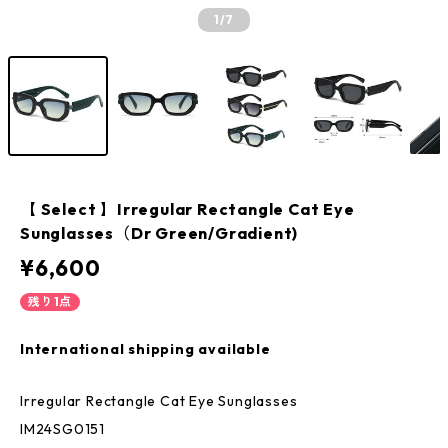
1
/7
【 Select 】Irregular Rectangle Cat Eye
Sunglasses（Dr Green/Gradient)
¥6,600
残り1点
International shipping available
Irregular Rectangle Cat Eye Sunglasses
IM24SG0151