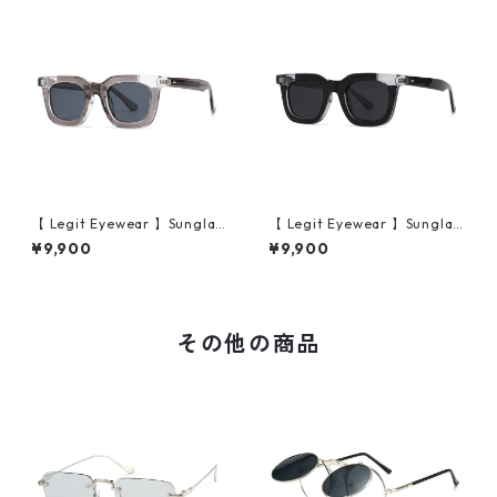
【 Legit Eyewear 】Sunglas
【 Legit Eyewear 】Sunglas
ses Konoe (Clear Grey/Gre
ses Konoe (Black Clear/Gre
¥9,900
¥9,900
y)
y)
その他の商品