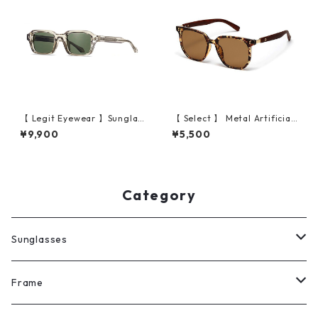
【 Legit Eyewear 】Sunglas
【 Select 】 Metal Artificial
ses Koken (Champagne/Gre
Wood Vintage Sunglasses
¥9,900
¥5,500
en)
(Leopard )
Category
Sunglasses
All
Frame