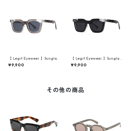
【 Legit Eyewear 】Sunglas
【 Legit Eyewear 】Sunglas
ses Konoe (Clear Grey/Gre
ses Konoe (Black Clear/Gre
¥9,900
¥9,900
y)
y)
その他の商品