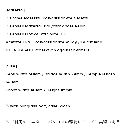
[Material]
・Frame Material: Polycarbonate & Metal
・Lenses Material: Polycarbonate Resin
・Lenses Optical Attribute: CE
Acetate TR90 Polycarbonate /Alloy /UV cut lens
100% UV 400 Protection against harmful
[Size]
Lens width 50mm / Bridge width 24mm / Temple length
147mm
Front width 141mm / Height 45mm
※with Sunglass box, case, cloth
※ご利用のモニター、パソコンの環境によっては実際の商品