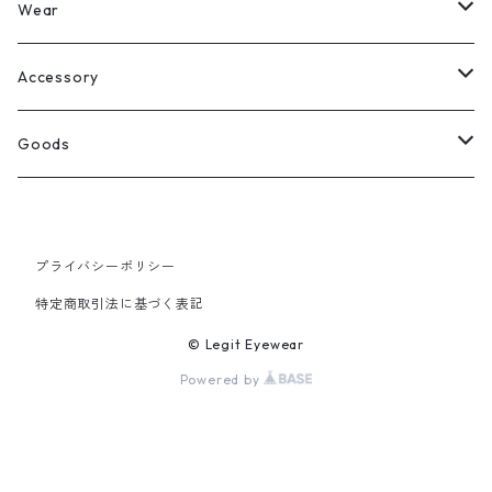
Legit Eyewear
ボストン
Wear
Select
ウェリントン
All
Accessory
スクエア
Tee
Ring
Goods
All
オーバル
L/S Tee
Necklace
All
プライバシーポリシー
Silver
ラウンド
Sewat
Bracelet
Cap
特定商取引法に基づく表記
Gold
SILVER
クラウンパント
Hoodie
Pierce
Hat
© Legit Eyewear
Powered by
GOLD
ブロー（サーモント）
Socks
Knit cap
ティアドロップ
Bag