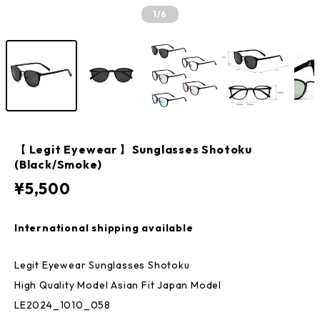
1
/6
【 Legit Eyewear 】Sunglasses Shotoku
(Black/Smoke)
¥5,500
International shipping available
Legit Eyewear Sunglasses Shotoku
High Quality Model Asian Fit Japan Model
LE2024_1010_058