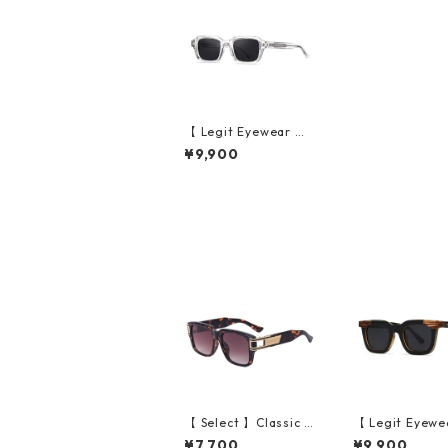
【 Legit Eyewear 】S
unglasses Koken (Tr
¥9,900
ansparent/Grey)
【 Select 】Classic V
【 Legit Eyewe
intage Square Large
unglasses Kono
¥7,700
¥9,900