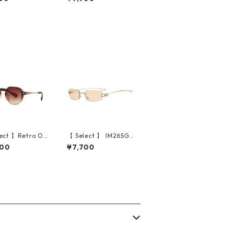
rey/Grey)
ack Clear/Grey)
ect 】Retro Ov
【 Select 】 IM26SG0
vets design Sun
191 / Rectangle Riml
600
¥7,700
es (Clear Brow
ess Sunglasses(Gol
d/Champagne)