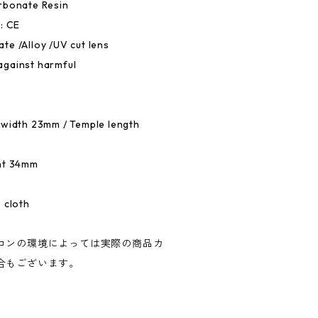
rbonate Resin
: CE
e /Alloy /UV cut lens
against harmful
 width 23mm / Temple length
ght 34mm
 cloth
コンの環境によっては実際の商品カ
合もございます。