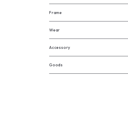
All
Frame
Legit Eyewear
ボストン
Wear
Select
ウェリントン
All
Accessory
スクエア
Tee
Ring
Goods
All
オーバル
L/S Tee
Necklace
All
Silver
ラウンド
Sewat
Bracelet
Cap
Gold
SILVER
クラウンパント
Hoodie
Pierce
Hat