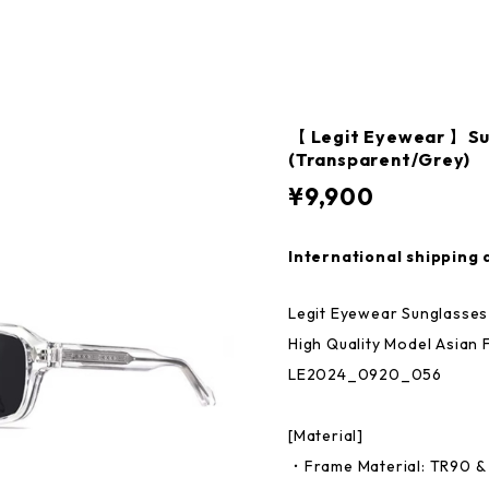
【 Legit Eyewear 】Su
(Transparent/Grey)
¥9,900
International shipping 
Legit Eyewear Sunglasse
High Quality Model Asian 
LE2024_0920_056
[Material]
・Frame Material: TR90 &