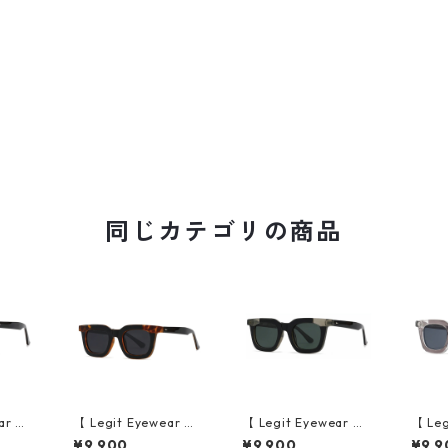
同じカテゴリの商品
ar 】S
【 Legit Eyewear 】S
【 Legit Eyewear 】S
【 Leg
e (Bl
unglasses Konoe (Bl
unglasses Konoe (Bl
ungla
¥9,900
¥9,900
¥9,9