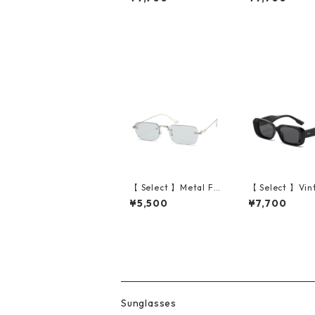
Flame Sunglasses (D
ack Wood/Grey
emi/Brown Gradatio
n)
【 Select 】Metal Fla
【 Select 】Vin
me Rimless Squarer
Retro Square S
¥5,500
¥7,700
Sunglasses #1 (Silve
unglasses (Bla
r/Lt.Grey)
ey)
Sunglasses