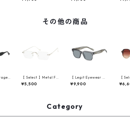
)
ack Demi/Grey)
ack Clear Grey/Gree
ear G
n)
その他の商品
tage
【 Select 】Metal Fla
【 Legit Eyewear 】S
【 Sel
tyle S
me Rimless Squarer
unglasses Sutoku (G
al Ri
¥5,500
¥9,900
¥6,
ck/Gr
Sunglasses #1 (Silve
rey/Grey)
glass
r/Clear)
n)
Category