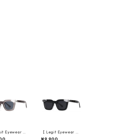
it Eyewear 】S
【 Legit Eyewear 】S
sses Konoe (Cl
unglasses Konoe (Bl
00
¥9,900