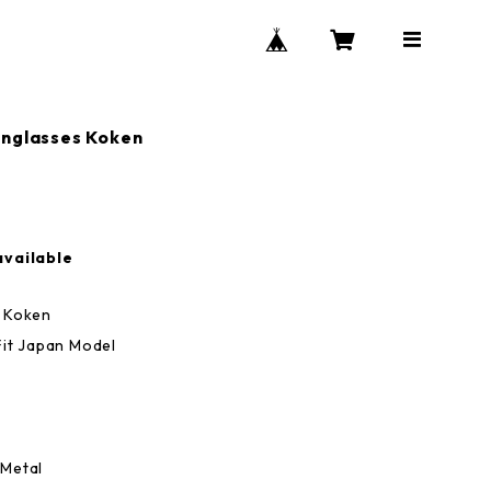
nglasses Koken
available
s Koken
Fit Japan Model
 Metal