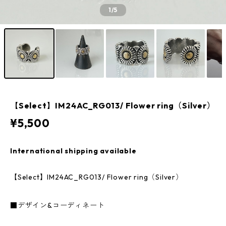
1
/5
【Select】IM24AC_RG013/ Flower ring（Silver）
¥5,500
International shipping available
【Select】IM24AC_RG013/ Flower ring（Silver）
■デザイン&コーディネート