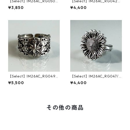
【Select】IM26AC_RG050/
【Select】IM26AC_RG042/
Twist Layered Line Ring（Sil
Open Ball Ring（Silver）
¥3,850
¥4,400
ver）
【Select】IM26AC_RG049/
【Select】IM26AC_RG047/
Vintage Compass Design Ri
Vintage Sunflower Ring（Sil
¥5,500
¥4,400
ng（Silver）
ver）
その他の商品