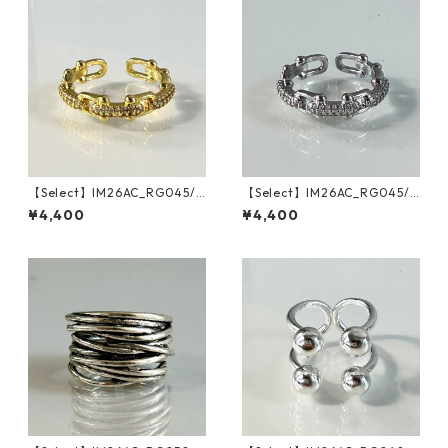
【Select】IM26AC_RG045/
【Select】IM26AC_RG045/
Zirconia Splice Geometric H
Zirconia Splice Geometric H
¥4,400
¥4,400
ollow Chain Ring（Gold）
ollow Chain Ring（Silver）