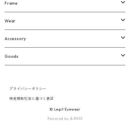
All
Frame
Legit Eyewear
ボストン
Wear
Select
ウェリントン
All
Accessory
スクエア
Tee
Ring
Goods
All
オーバル
L/S Tee
Necklace
All
プライバシーポリシー
Silver
ラウンド
Sewat
Bracelet
Cap
特定商取引法に基づく表記
Gold
SILVER
クラウンパント
Hoodie
Pierce
Hat
© Legit Eyewear
Powered by
GOLD
ブロー（サーモント）
Socks
Knit cap