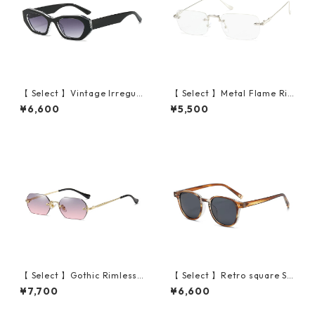
【 Select 】Vintage Irregula
【 Select 】Metal Flame Ri
r Cat Eye Sunglasses (Blac
mless Squarer Sunglasses #
¥6,600
¥5,500
k/Grey Gradient)
1 (Silver/Clear)
【 Select 】Gothic Rimless S
【 Select 】Retro square Su
unglasses (Gold/Grey Pink)
nglasses (Stripe Brown/Gre
¥7,700
¥6,600
y)