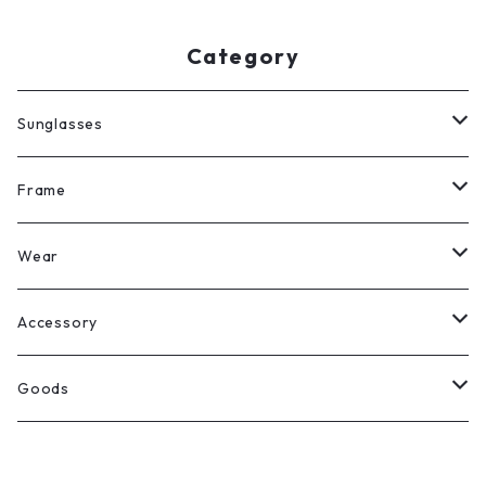
Category
Sunglasses
All
Frame
Legit Eyewear
ボストン
Wear
Select
ウェリントン
All
Accessory
スクエア
Tee
Ring
Goods
All
オーバル
L/S Tee
Necklace
All