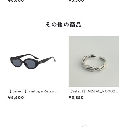
¥6,600
¥5,500
er）
r）
その他の商品
【 Select 】Vintage Retro O
【Select】IM24AC_RG002 /
val Design Sunglasses (Blac
Twist ring（Silver）
¥6,600
¥3,850
k/Grey)