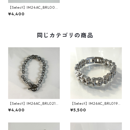
【Select】IM24AC_BRL003
/ Curve Metal Bangle（Silve
¥4,400
r）
同じカテゴリの商品
【Select】IM26AC_BRL021/
【Select】IM26AC_BRL019/
Toggle Anchor Chain Bracel
Bike Chain Bracelet（Silve
¥4,400
¥5,500
et（Silver）
r）