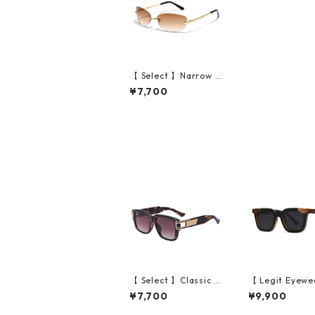
【 Select 】Narrow R
imless Metal Sungla
¥7,700
sses (Gold/Tea)
【 Select 】Classic V
【 Legit Eyewe
intage Square Large
unglasses Kono
¥7,700
¥9,900
Flame Sunglasses (D
ack Wood/Grey
emi/Brown Gradatio