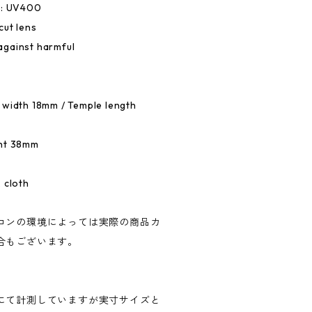
e: UV400
cut lens
against harmful
 width 18mm / Temple length
ght 38mm
 cloth
コンの環境によっては実際の商品カ
合もございます。
にて計測していますが実寸サイズと