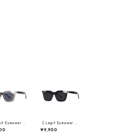
it Eyewear 】S
【 Legit Eyewear 】S
sses Konoe (Cl
unglasses Konoe (Bl
00
¥9,900
rey/Grey)
ack Clear/Grey)