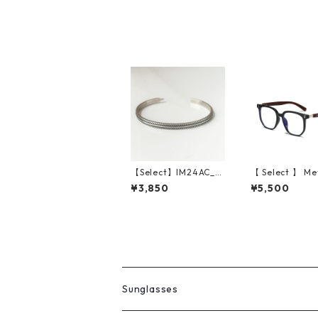
n)
【Select】IM24AC_B
【 Select 】 Me
RL006 / Feather mo
tificial Wood V
¥3,850
¥5,500
tif bangle（Silver）
e Sunglasses (
Clear )
Sunglasses