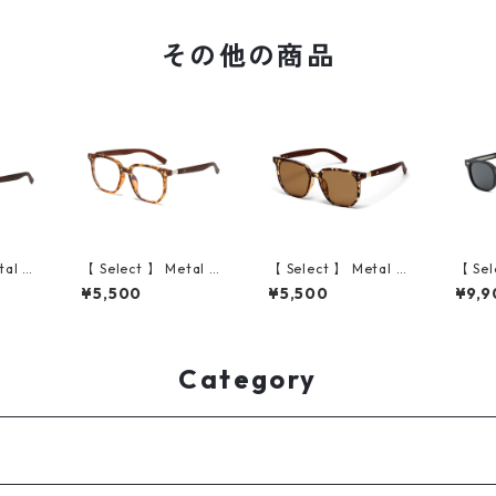
その他の商品
tal Ar
【 Select 】 Metal Ar
【 Select 】 Metal Ar
【 Sel
intag
tificial Wood Vintag
tificial Wood Vintag
Squar
¥5,500
¥5,500
¥9,9
Black/
e Sunglasses (Leopa
e Sunglasses (Leopa
Sungl
rd/Clear )
rd )
rey)
Category