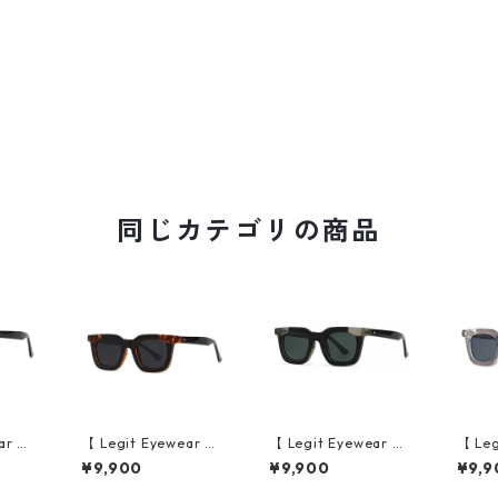
同じカテゴリの商品
ar 】S
【 Legit Eyewear 】S
【 Legit Eyewear 】S
【 Leg
e (Bl
unglasses Konoe (Bl
unglasses Konoe (Bl
ungla
¥9,900
¥9,900
¥9,9
)
ack Demi/Grey)
ack Clear Grey/Gree
ear G
n)