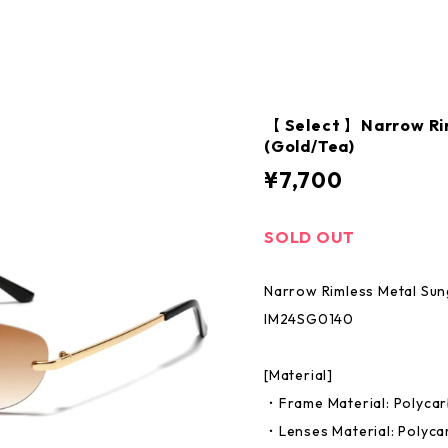
【 Select 】Narrow Ri
(Gold/Tea)
¥7,700
SOLD OUT
Narrow Rimless Metal Sun
IM24SG0140
[Material]
・Frame Material: Polyca
・Lenses Material: Polyc