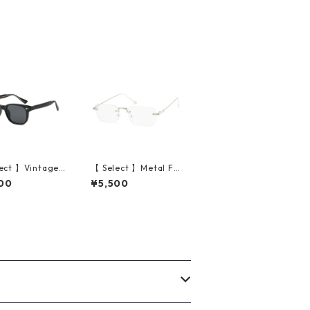
ect 】Vintage
【 Select 】Metal Fla
e High Quality
me Rimless Squarer
00
¥5,500
asses (Black/G
Sunglasses #1 (Silve
r/Clear)