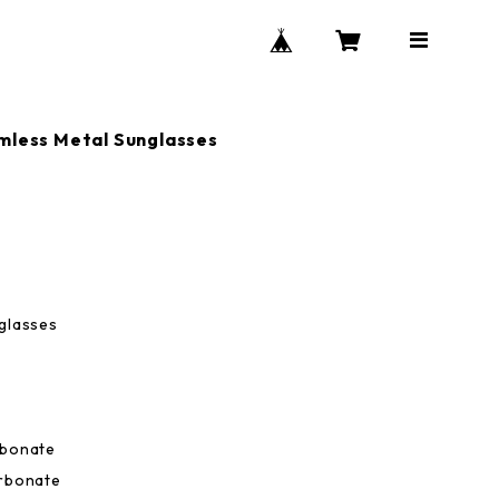
mless Metal Sunglasses
glasses
rbonate
arbonate