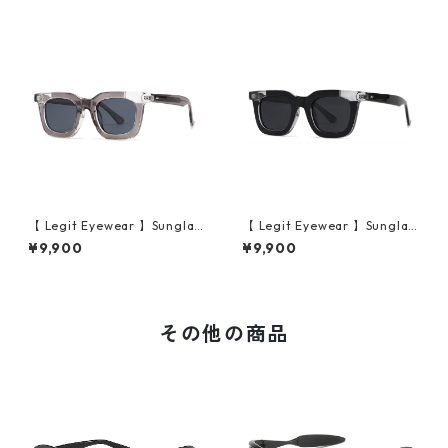
【 Legit Eyewear 】Sunglas
【 Legit Eyewear 】Sunglas
ses Konoe (Clear Grey/Gre
ses Konoe (Black Clear/Gre
¥9,900
¥9,900
y)
y)
その他の商品