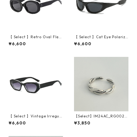
【 Select 】Retro Oval Flam
【 Select 】Cat Eye Polarize
e Sunglasses (Black/Grey）
d Wide Lens Sunglasses (Bl
¥6,600
¥6,600
ack grey)
【 Select 】Vintage Irregula
【Select】IM24AC_RG002 /
r Cat Eye Sunglasses (Blac
Twist ring（Silver）
¥6,600
¥3,850
k/Grey Gradient)