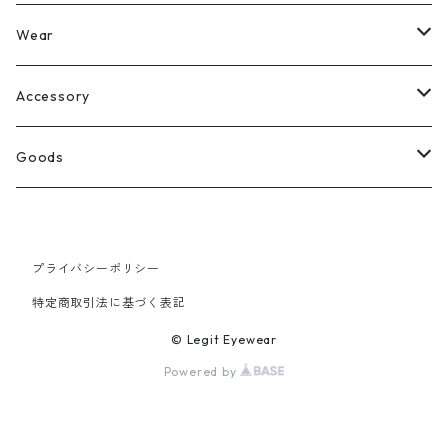
Legit Eyewear
ボストン
Wear
Select
ウェリントン
All
Accessory
スクエア
Tee
Ring
Goods
All
オーバル
L/S Tee
Necklace
All
プライバシーポリシー
Silver
ラウンド
Sewat
Bracelet
Cap
特定商取引法に基づく表記
Gold
SILVER
クラウンパント
Hoodie
Pierce
Hat
© Legit Eyewear
Powered by
GOLD
ブロー（サーモント）
Socks
Knit cap