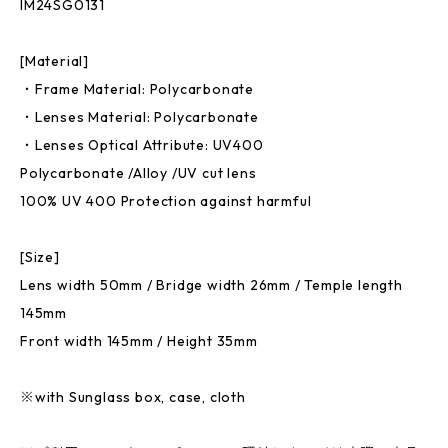
IM24SG0131
[Material]
・Frame Material: Polycarbonate
・Lenses Material: Polycarbonate
・Lenses Optical Attribute: UV400
Polycarbonate /Alloy /UV cut lens
100% UV 400 Protection against harmful
[Size]
Lens width 50mm / Bridge width 26mm / Temple length
145mm
Front width 145mm / Height 35mm
※with Sunglass box, case, cloth