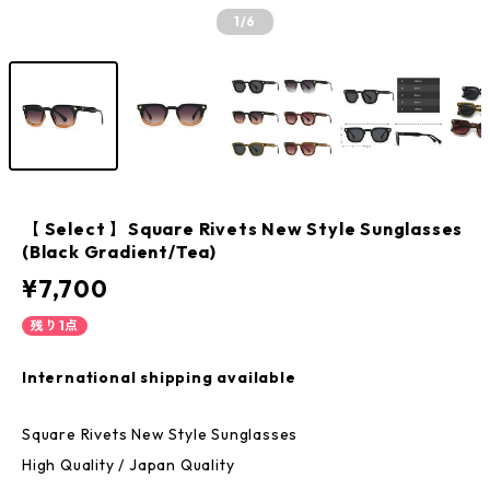
1
/6
【 Select 】Square Rivets New Style Sunglasses
(Black Gradient/Tea)
¥7,700
残り1点
International shipping available
Square Rivets New Style Sunglasses
High Quality / Japan Quality