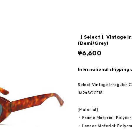
【 Select 】Vintage Ir
(Demi/Grey)
¥6,600
International shipping 
Select Vintage Irregular 
IM24SG0118
[Material]
・Frame Material: Polyca
・Lenses Material: Polyc