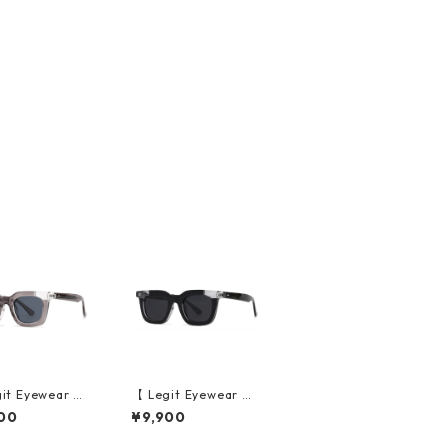
it Eyewear 】S
【 Legit Eyewear 】S
sses Konoe (Cl
unglasses Konoe (Bl
00
¥9,900
rey/Grey)
ack Clear/Grey)