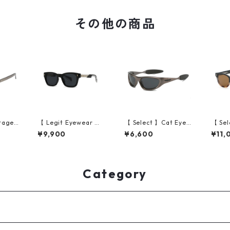
その他の商品
tage
【 Legit Eyewear 】S
【 Select 】Cat Eye P
【 Sel
ant Fr
unglasses Reizei (Bl
olarized Wide Lens S
quare
¥9,900
¥6,600
¥11,
s (Cle
ack/Smoke)
unglasses (Gun gre
uality
)
y)
ack D
Category