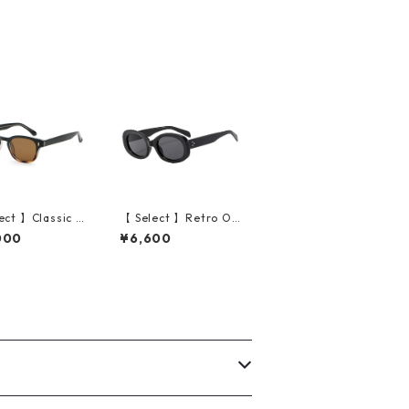
ect 】Classic S
【 Select 】Retro Ov
 Frame High Q
al Flame Sunglasses
000
¥6,600
 Sunglasses (Bl
(Black/Grey）
emi/Beige)