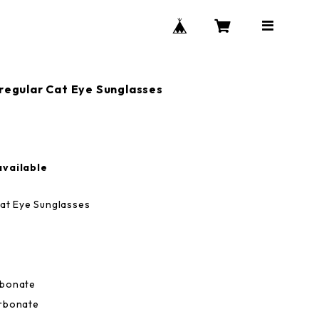
regular Cat Eye Sunglasses
available
Cat Eye Sunglasses
rbonate
arbonate