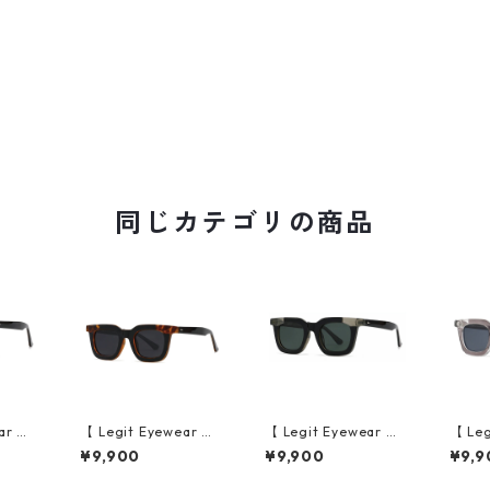
同じカテゴリの商品
ar 】S
【 Legit Eyewear 】S
【 Legit Eyewear 】S
【 Leg
e (Bl
unglasses Konoe (Bl
unglasses Konoe (Bl
ungla
¥9,900
¥9,900
¥9,9
)
ack Demi/Grey)
ack Clear Grey/Gree
ear G
n)