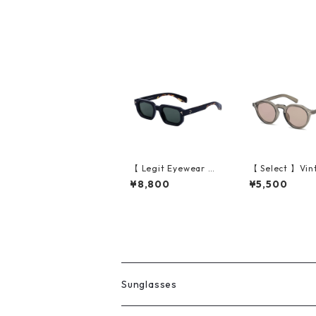
n)
【 Legit Eyewear 】S
【 Select 】Vin
unglasses Shirakawa
Retro Crown P
¥8,800
¥5,500
(Black Demi/Green)
ame Sunglasse
ar Olive/Brown
Sunglasses