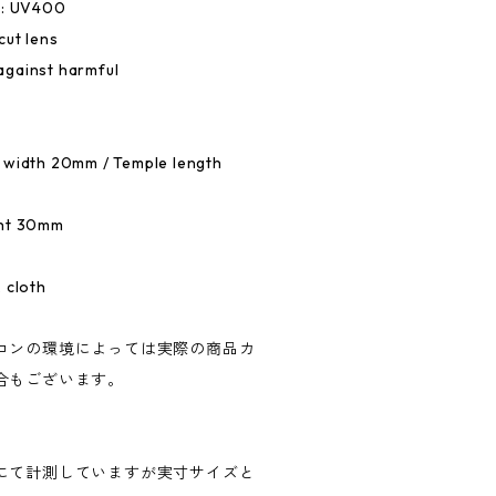
e: UV400
cut lens
against harmful
 width 20mm / Temple length
ght 30mm
 cloth
コンの環境によっては実際の商品カ
合もございます。
にて計測していますが実寸サイズと