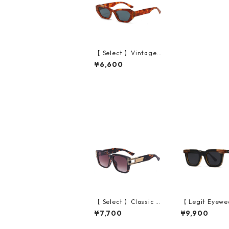
【 Select 】Vintage I
rregular Cat Eye Sun
¥6,600
glasses (Demi/Grey)
【 Select 】Classic V
【 Legit Eyewe
intage Square Large
unglasses Kono
¥7,700
¥9,900
Flame Sunglasses (D
ack Wood/Grey
emi/Brown Gradatio