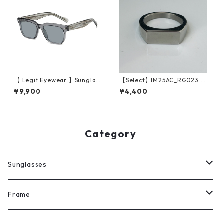
【 Legit Eyewear 】Sunglas
【Select】IM25AC_RG023 /
ses Sutoku (Grey/Grey)
Simple squarer ring（Silve
¥9,900
¥4,400
r）
Category
Sunglasses
All
Frame