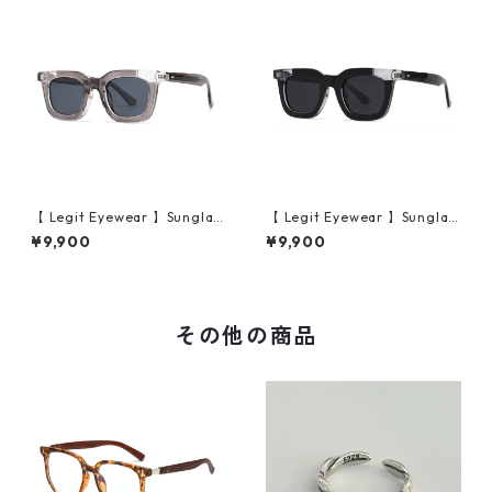
【 Legit Eyewear 】Sunglas
【 Legit Eyewear 】Sunglas
ses Konoe (Clear Grey/Gre
ses Konoe (Black Clear/Gre
¥9,900
¥9,900
y)
y)
その他の商品