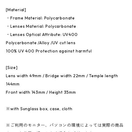
[Material]
・Frame Material: Polycarbonate
・Lenses Material: Polycarbonate
・Lenses Optical Attribute: UV400
Polycarbonate /Alloy /UV cut lens
100% UV 400 Protection against harmful
[Size]
Lens width 49mm / Bridge width 22mm / Temple length
144mm
Front width 143mm / Height 35mm
※with Sunglass box, case, cloth
※ご利用のモニター、パソコンの環境によっては実際の商品