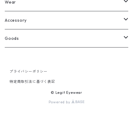
Legit Eyewear
ボストン
Wear
Select
ウェリントン
All
Accessory
スクエア
Tee
Ring
Goods
All
オーバル
L/S Tee
Necklace
All
プライバシーポリシー
Silver
ラウンド
Sewat
Bracelet
Cap
特定商取引法に基づく表記
Gold
SILVER
クラウンパント
Hoodie
Pierce
Hat
© Legit Eyewear
Powered by
GOLD
ブロー（サーモント）
Socks
Knit cap
ティアドロップ
Bag