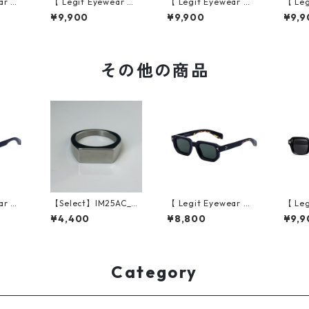
ar 】S
【 Legit Eyewear 】S
【 Legit Eyewear 】S
【 Leg
e (Bl
unglasses Konoe (Bl
unglasses Konoe (Bl
ungla
¥9,900
¥9,900
¥9,9
)
ack Demi/Grey)
ack Clear Grey/Gree
ear G
n)
その他の商品
ar 】S
【Select】IM25AC_R
【 Legit Eyewear 】S
【 Leg
rakawa
G023 / Simple squar
unglasses Shirakawa
unglas
¥4,400
¥8,800
¥9,9
er ring（Silver）
(Black Demi/Green)
ack/G
Category