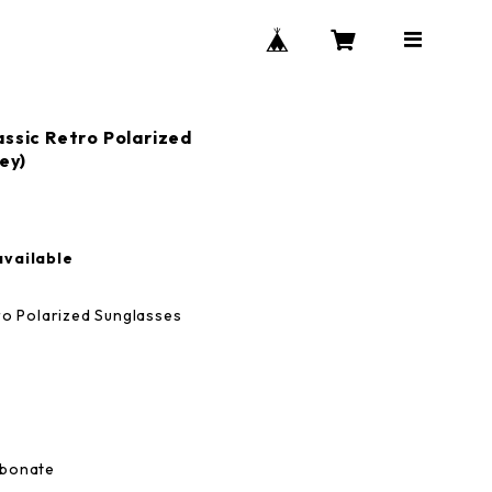
ssic Retro Polarized
ey)
available
ro Polarized Sunglasses
rbonate