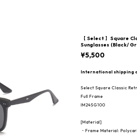
【 Select 】Square Cla
Sunglasses (Black/ Gr
¥5,500
International shipping 
Select Square Classic Ret
Full Frame
IM24SG100
[Material]
・Frame Material: Polyca