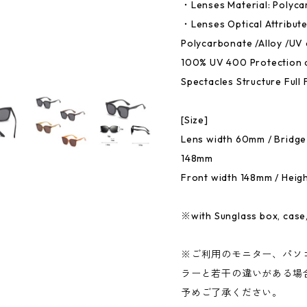
・Lenses Material: Polyc
・Lenses Optical Attribut
Polycarbonate /Alloy /UV 
100% UV 400 Protection 
Spectacles Structure Full
[Size]
Lens width 60mm / Bridge
148mm
Front width 148mm / Hei
※with Sunglass box, case,
※ご利用のモニター、パソ
ラーと若干の違いがある場
予めご了承ください。