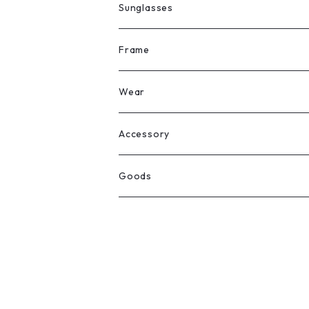
Sunglasses
All
Frame
Legit Eyewear
ボストン
Wear
Select
ウェリントン
All
Accessory
スクエア
Tee
Ring
Goods
All
オーバル
L/S Tee
Necklace
All
Silver
ラウンド
Sewat
Bracelet
Cap
Gold
SILVER
クラウンパント
Hoodie
Pierce
Hat