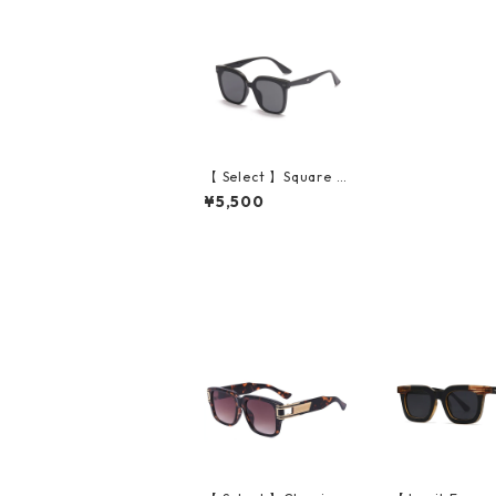
【 Select 】Square Cl
assic Retro Polarize
¥5,500
d Sunglasses (Black/
Grey)