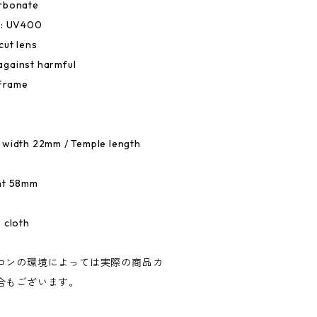
arbonate
e: UV400
cut lens
against harmful
 Frame
 width 22mm / Temple length
ght 58mm
 cloth
コンの環境によっては実際の商品カ
合もございます。