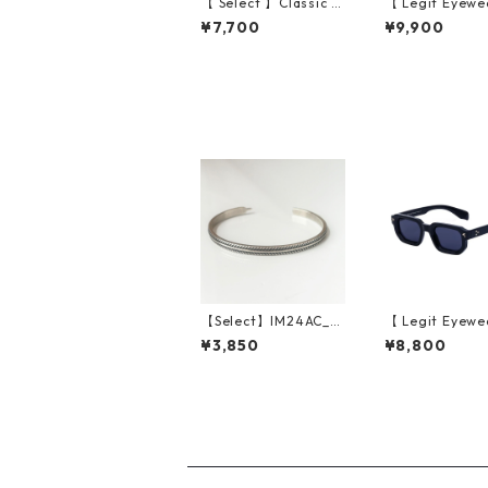
【 Select 】Classic V
【 Legit Eyewe
intage Square Large
unglasses Kono
¥7,700
¥9,900
Flame Sunglasses (D
ack Wood/Grey
emi/Brown Gradatio
n)
【Select】IM24AC_B
【 Legit Eyewe
RL006 / Feather mo
unglasses Shi
¥3,850
¥8,800
tif bangle（Silver）
(Black/Grey)