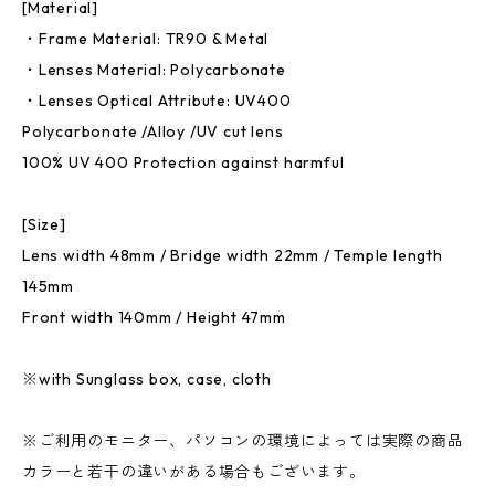
[Material]
・Frame Material: TR90 & Metal
・Lenses Material: Polycarbonate
・Lenses Optical Attribute: UV400
Polycarbonate /Alloy /UV cut lens
100% UV 400 Protection against harmful
[Size]
Lens width 48mm / Bridge width 22mm / Temple length
145mm
Front width 140mm / Height 47mm
※with Sunglass box, case, cloth
※ご利用のモニター、パソコンの環境によっては実際の商品
カラーと若干の違いがある場合もございます。