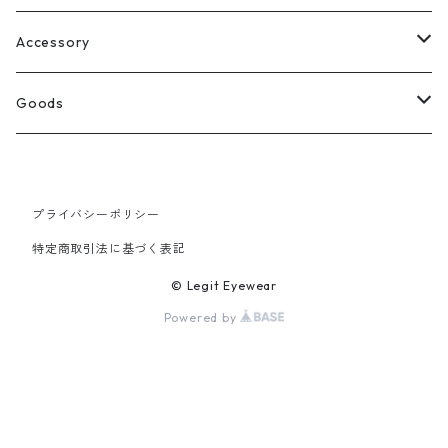
Select
ウェリントン
All
Accessory
スクエア
Tee
Ring
Goods
All
オーバル
L/S Tee
Necklace
All
プライバシーポリシー
Silver
ラウンド
Sewat
Bracelet
Cap
特定商取引法に基づく表記
Gold
SILVER
クラウンパント
Hoodie
Pierce
Hat
© Legit Eyewear
Powered by
GOLD
ブロー（サーモント）
Socks
Knit cap
ティアドロップ
Bag