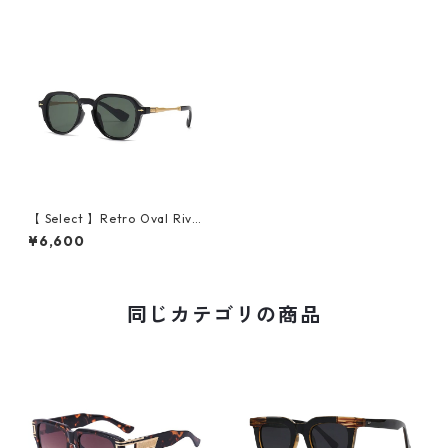
【 Select 】Retro Oval Rivet
s design Sunglasses (Black/
¥6,600
Green)
同じカテゴリの商品