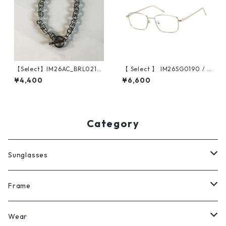
【Select】IM26AC_BRL021/
【 Select 】 IM26SG0190 / S
Toggle Anchor Chain Bracel
lim Wire Square Sunglasses
¥4,400
¥6,600
et（Silver）
(Silver / Clear)
Category
Sunglasses
All
Frame
Legit Eyewear
ボストン
Wear