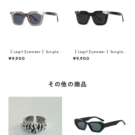
【 Legit Eyewear 】Sunglas
【 Legit Eyewear 】Sunglas
ses Konoe (Clear Grey/Gre
ses Konoe (Black Clear/Gre
¥9,900
¥9,900
y)
y)
その他の商品