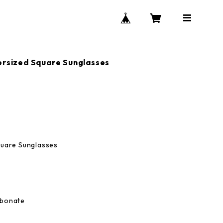
rsized Square Sunglasses
quare Sunglasses
rbonate