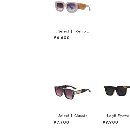
【 Select 】 Retro O
versized Square Sun
¥6,600
glasses (Purple)
【 Select 】Classic V
【 Legit Eyewe
intage Square Large
unglasses Kono
¥7,700
¥9,900
Flame Sunglasses (D
ack Wood/Grey
emi/Brown Gradatio