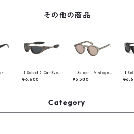
その他の商品
ar 】S
【 Select 】Cat Eye P
【 Select 】Vintage
【 Sel
izei
olarized Wide Lens S
Retro Crown Pant Fr
olari
¥6,600
¥5,500
¥6,
ey)
unglasses (Gun gre
ame Sunglasses (Cle
ungla
y)
ar Olive/Brown)
y)
Category