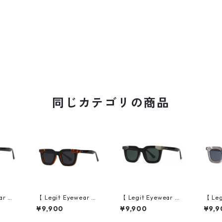
同じカテゴリの商品
ar 】S
【 Legit Eyewear 】S
【 Legit Eyewear 】S
【 Leg
e (Bl
unglasses Konoe (Bl
unglasses Konoe (Bl
ungla
¥9,900
¥9,900
¥9,9
)
ack Demi/Grey)
ack Clear Grey/Gree
ear G
n)