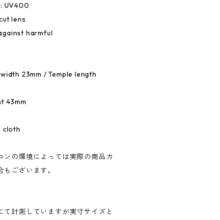
e: UV400
cut lens
against harmful
 width 23mm / Temple length
ght 43mm
 cloth
コンの環境によっては実際の商品カ
合もございます。
にて計測していますが実寸サイズと