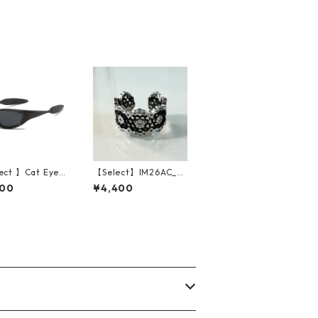
ect 】Cat Eye P
【Select】IM26AC_R
zed Wide Lens S
G046/ See-through
600
¥4,400
sses (Black gre
Stone Ring（Silver/B
lack）