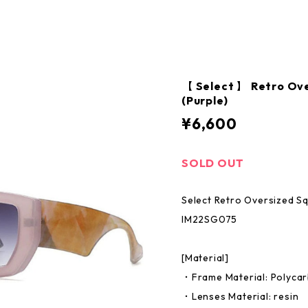
【 Select 】 Retro Ove
(Purple)
¥6,600
SOLD OUT
Select Retro Oversized S
IM22SG075
[Material]
・Frame Material: Polyca
・Lenses Material: resin