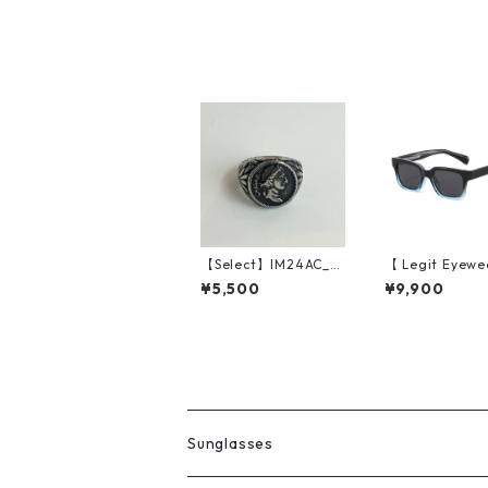
n)
【Select】IM24AC_R
【 Legit Eyewe
G008 / Vintage coin
unglasses Gore
¥5,500
¥9,900
ring（Silver）
(Black Blue/Gr
Sunglasses