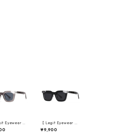
it Eyewear 】S
【 Legit Eyewear 】S
sses Konoe (Cl
unglasses Konoe (Bl
00
¥9,900
rey/Grey)
ack Clear/Grey)