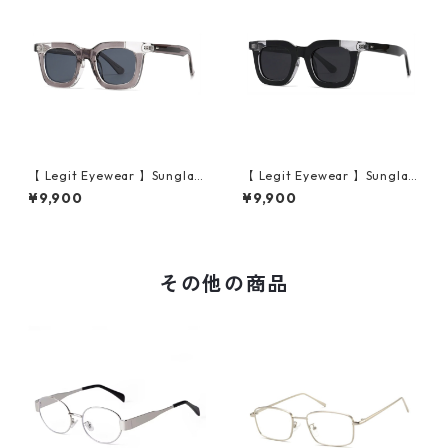
【 Legit Eyewear 】Sunglas
【 Legit Eyewear 】Sunglas
ses Konoe (Clear Grey/Gre
ses Konoe (Black Clear/Gre
¥9,900
¥9,900
y)
y)
その他の商品