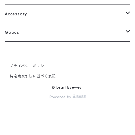
Select
ウェリントン
All
Accessory
スクエア
Tee
Ring
Goods
All
オーバル
L/S Tee
Necklace
All
プライバシーポリシー
Silver
ラウンド
Sewat
Bracelet
Cap
特定商取引法に基づく表記
Gold
SILVER
クラウンパント
Hoodie
Pierce
Hat
© Legit Eyewear
Powered by
GOLD
ブロー（サーモント）
Socks
Knit cap
ティアドロップ
Bag