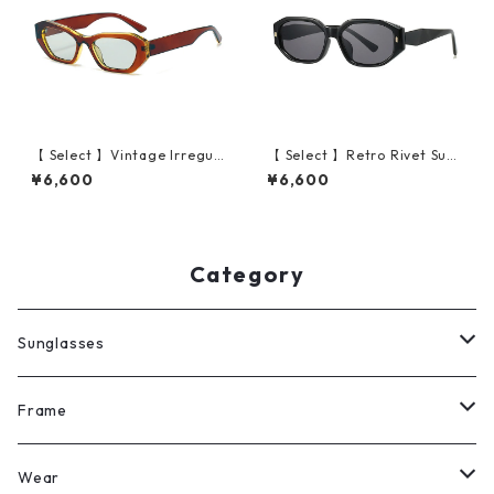
【 Select 】Vintage Irregula
【 Select 】Retro Rivet Sun
r Cat Eye Sunglasses (Brow
glasses (Black/Grey）
¥6,600
¥6,600
n/Lt Green)
Category
Sunglasses
All
Frame
Legit Eyewear
ボストン
Wear