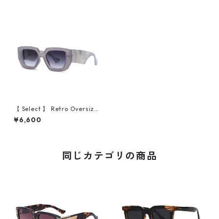
【 Select 】 Retro Oversize
d Square Sunglasses (Grey)
¥6,600
同じカテゴリの商品