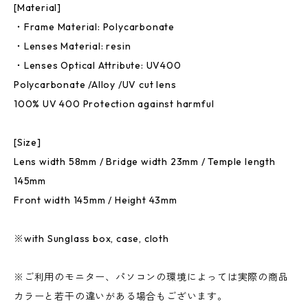
[Material]
・Frame Material: Polycarbonate
・Lenses Material: resin
・Lenses Optical Attribute: UV400
Polycarbonate /Alloy /UV cut lens
100% UV 400 Protection against harmful
[Size]
Lens width 58mm / Bridge width 23mm / Temple length
145mm
Front width 145mm / Height 43mm
※with Sunglass box, case, cloth
※ご利用のモニター、パソコンの環境によっては実際の商品
カラーと若干の違いがある場合もございます。