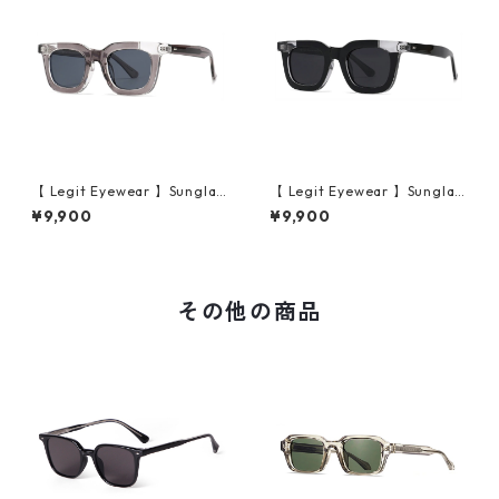
【 Legit Eyewear 】Sunglas
【 Legit Eyewear 】Sunglas
ses Konoe (Clear Grey/Gre
ses Konoe (Black Clear/Gre
¥9,900
¥9,900
y)
y)
その他の商品