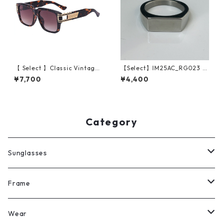
【 Select 】Classic Vintage
【Select】IM25AC_RG023 /
Square Large Flame Sungla
Simple squarer ring（Silve
¥7,700
¥4,400
sses (Demi/Brown Gradatio
r）
n)
Category
Sunglasses
All
Frame
Legit Eyewear
ボストン
Wear