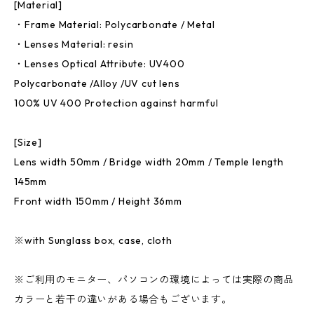
[Material]
・Frame Material: Polycarbonate / Metal
・Lenses Material: resin
・Lenses Optical Attribute: UV400
Polycarbonate /Alloy /UV cut lens
100% UV 400 Protection against harmful
[Size]
Lens width 50mm / Bridge width 20mm / Temple length
145mm
Front width 150mm / Height 36mm
※with Sunglass box, case, cloth
※ご利用のモニター、パソコンの環境によっては実際の商品
カラーと若干の違いがある場合もございます。