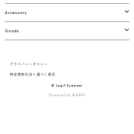
Select
ウェリントン
All
Accessory
スクエア
Tee
Ring
Goods
All
オーバル
L/S Tee
Necklace
All
プライバシーポリシー
Silver
ラウンド
Sewat
Bracelet
Cap
特定商取引法に基づく表記
Gold
SILVER
クラウンパント
Hoodie
Pierce
Hat
© Legit Eyewear
Powered by
GOLD
ブロー（サーモント）
Socks
Knit cap
ティアドロップ
Bag