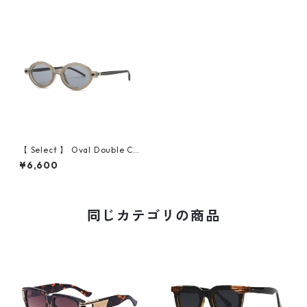
【 Select 】 Oval Double Col
or Vintage Sunglasses (Gel
¥6,600
Grey)
同じカテゴリの商品