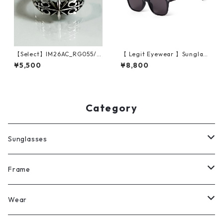
【Select】IM26AC_RG055/
【 Legit Eyewear 】Sunglas
Vintage Cross Star Ring（Si
ses Uda (Black/Grey)
¥5,500
¥8,800
lver）
Category
Sunglasses
All
Frame
Legit Eyewear
ボストン
Wear