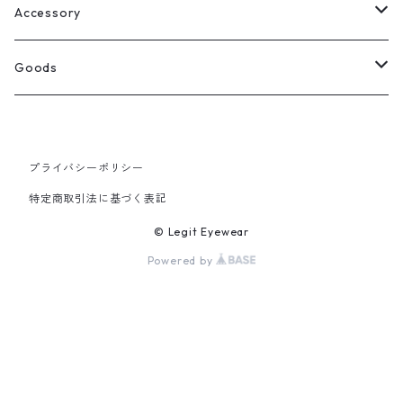
Select
ウェリントン
All
Accessory
スクエア
Tee
Ring
Goods
All
オーバル
L/S Tee
Necklace
All
プライバシーポリシー
Silver
ラウンド
Sewat
Bracelet
Cap
特定商取引法に基づく表記
Gold
SILVER
クラウンパント
Hoodie
Pierce
Hat
© Legit Eyewear
Powered by
GOLD
ブロー（サーモント）
Socks
Knit cap
ティアドロップ
Bag
フォックス
Socks