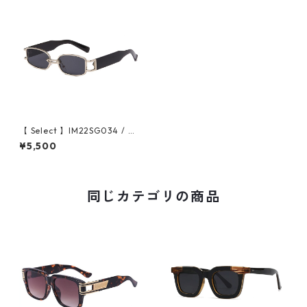
【 Select 】IM22SG034 / Me
tal Combination Rectangle
¥5,500
Sunglasses (Silver/Smoke)
同じカテゴリの商品