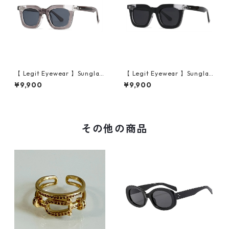
【 Legit Eyewear 】Sunglas
【 Legit Eyewear 】Sunglas
ses Konoe (Clear Grey/Gre
ses Konoe (Black Clear/Gre
¥9,900
¥9,900
y)
y)
その他の商品