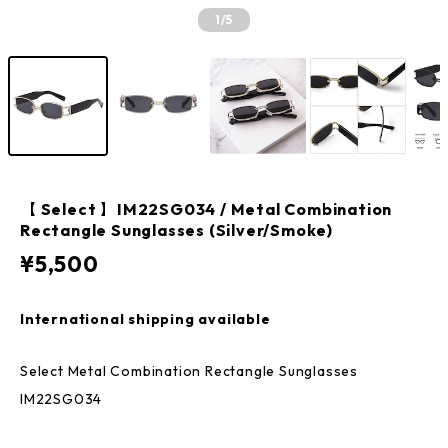
1
/5
【 Select 】IM22SG034 / Metal Combination
Rectangle Sunglasses (Silver/Smoke)
¥5,500
International shipping available
Select Metal Combination Rectangle Sunglasses
IM22SG034