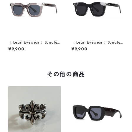
【 Legit Eyewear 】Sunglas
【 Legit Eyewear 】Sunglas
ses Konoe (Clear Grey/Gre
ses Konoe (Black Clear/Gre
¥9,900
¥9,900
y)
y)
その他の商品