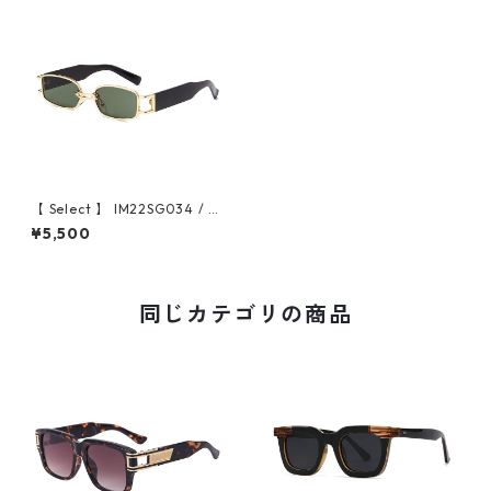
【 Select 】 IM22SG034 / M
etal Combination Rectangl
¥5,500
e Sunglasses (Gold/Green)
同じカテゴリの商品