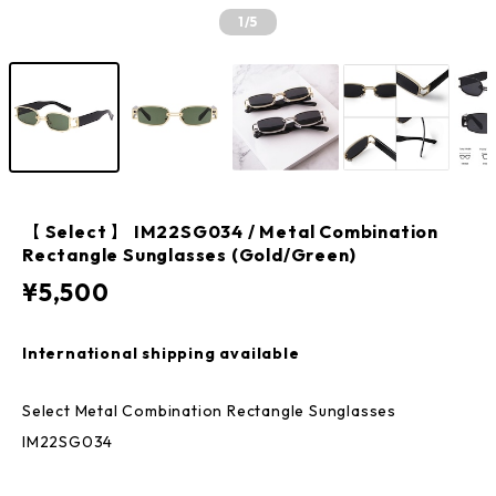
1
/5
【 Select 】 IM22SG034 / Metal Combination
Rectangle Sunglasses (Gold/Green)
¥5,500
International shipping available
Select Metal Combination Rectangle Sunglasses
IM22SG034