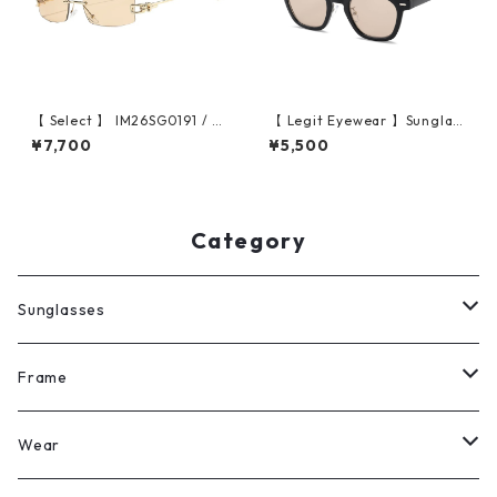
【 Select 】 IM26SG0191 / R
【 Legit Eyewear 】Sunglas
ectangle Rimless Sunglasse
ses Heizei (Black/Sand)
¥7,700
¥5,500
s(Gold/Champagne)
Category
Sunglasses
All
Frame
Legit Eyewear
ボストン
Wear