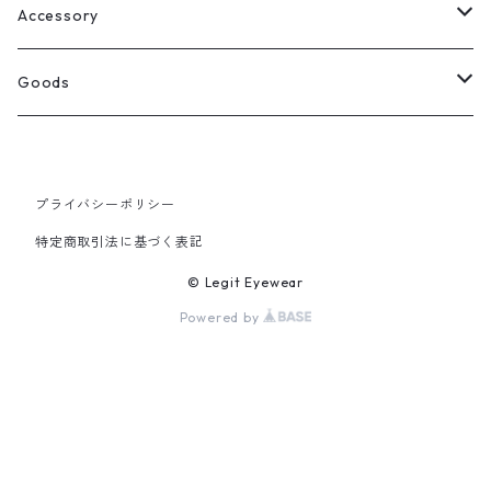
Select
ウェリントン
All
Accessory
スクエア
Tee
Ring
Goods
All
オーバル
L/S Tee
Necklace
All
プライバシーポリシー
Silver
ラウンド
Sewat
Bracelet
Cap
特定商取引法に基づく表記
Gold
SILVER
クラウンパント
Hoodie
Pierce
Hat
© Legit Eyewear
Powered by
GOLD
ブロー（サーモント）
Socks
Knit cap
ティアドロップ
Bag
フォックス
Socks