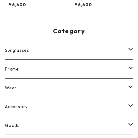
r Cat Eye Sunglasses (Brow
d Wide Lens Sunglasses (Bl
¥6,600
¥6,600
n/Lt Green)
ack grey)
Category
Sunglasses
All
Frame
Legit Eyewear
ボストン
Wear
Select
ウェリントン
All
Accessory
スクエア
Tee
Ring
Goods