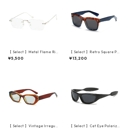
【 Select 】Metal Flame Ri
【 Select 】Retro Square Po
mless Squarer Sunglasses #
larized Sunglasses (Demi N
¥5,500
¥13,200
1 (Silver/Clear)
avy/Grey)
【 Select 】Vintage Irregula
【 Select 】Cat Eye Polarize