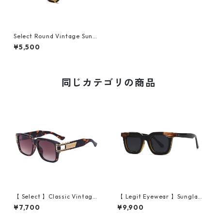
Select Round Vintage Sungl
asses (Leopard/yellow)
¥5,500
同じカテゴリの商品
【 Select 】Classic Vintage
【 Legit Eyewear 】Sunglas
Square Large Flame Sungla
ses Konoe (Black Wood/Gre
¥7,700
¥9,900
sses (Demi/Brown Gradatio
y)