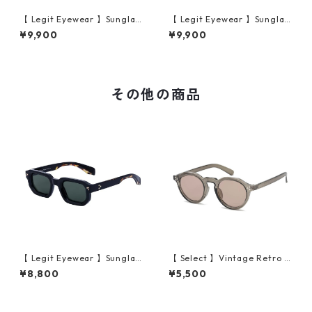
【 Legit Eyewear 】Sunglas
【 Legit Eyewear 】Sunglas
ses Konoe (Clear Grey/Gre
ses Konoe (Black Clear/Gre
¥9,900
¥9,900
y)
y)
その他の商品
【 Legit Eyewear 】Sunglas
【 Select 】Vintage Retro C
ses Shirakawa (Black Demi/
rown Pant Frame Sunglasse
¥8,800
¥5,500
Green)
s (Clear Olive/Brown)