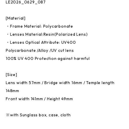
LE2026_0629_087
[Material]
・Frame Material: Polycarbonate
・Lenses Material:Resin(Polarized Lens)
・Lenses Optical Attribute: UV400
Polycarbonate /Alloy /UV cut lens
100% UV 400 Protection against harmful
[Size]
Lens width 57mm / Bridge width 16mm / Temple length
148mm
Front width 141mm / Height 49mm
※with Sunglass box, case, cloth