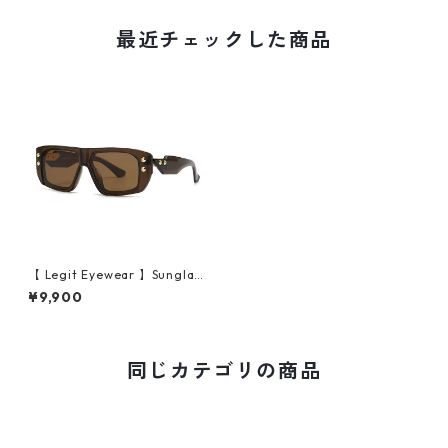
最近チェックした商品
【 Legit Eyewear 】Sunglas
ses Goshirakawa (Coffee/C
¥9,900
offee)
同じカテゴリの商品