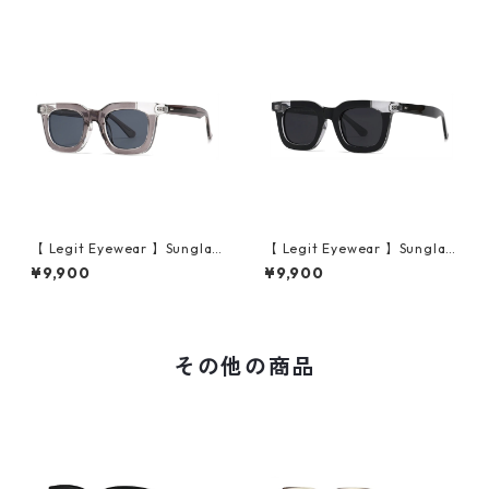
【 Legit Eyewear 】Sunglas
【 Legit Eyewear 】Sunglas
ses Konoe (Clear Grey/Gre
ses Konoe (Black Clear/Gre
¥9,900
¥9,900
y)
y)
その他の商品