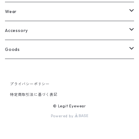
Legit Eyewear
ボストン
Wear
Select
ウェリントン
All
Accessory
スクエア
Tee
Ring
Goods
All
オーバル
L/S Tee
Necklace
All
プライバシーポリシー
Silver
ラウンド
Sewat
Bracelet
Cap
特定商取引法に基づく表記
Gold
SILVER
クラウンパント
Hoodie
Pierce
Hat
© Legit Eyewear
Powered by
GOLD
ブロー（サーモント）
Socks
Knit cap