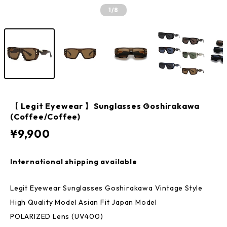
1
/8
【 Legit Eyewear 】Sunglasses Goshirakawa
(Coffee/Coffee)
¥9,900
International shipping available
Legit Eyewear Sunglasses Goshirakawa Vintage Style
High Quality Model Asian Fit Japan Model
POLARIZED Lens (UV400)