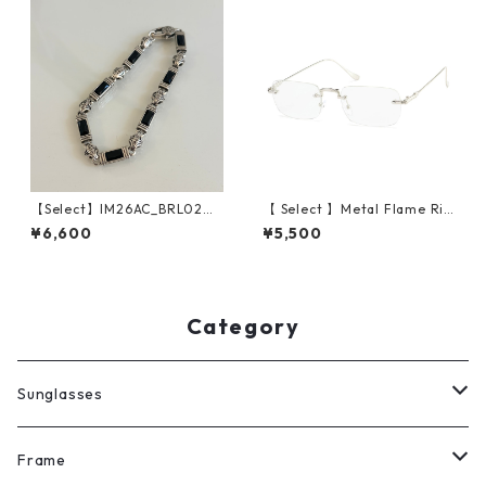
【Select】IM26AC_BRL020/
【 Select 】Metal Flame Ri
Monolith Bar Bracelet（Silv
mless Squarer Sunglasses #
¥6,600
¥5,500
er）
1 (Silver/Clear)
Category
Sunglasses
All
Frame