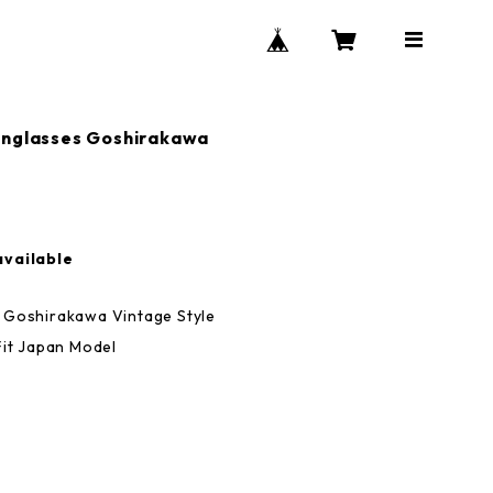
nglasses Goshirakawa
available
 Goshirakawa Vintage Style
Fit Japan Model