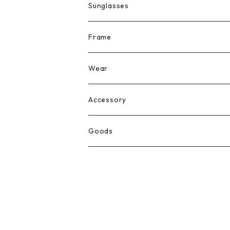
Sunglasses
All
Frame
Legit Eyewear
ボストン
Wear
Select
ウェリントン
All
Accessory
スクエア
Tee
Ring
Goods
All
オーバル
L/S Tee
Necklace
All
Silver
ラウンド
Sewat
Bracelet
Cap
Gold
SILVER
クラウンパント
Hoodie
Pierce
Hat