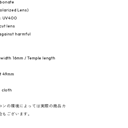
rbonate
olarized Lens)
e: UV400
cut lens
against harmful
 width 16mm / Temple length
ht 49mm
 cloth
コンの環境によっては実際の商品カ
合もございます。