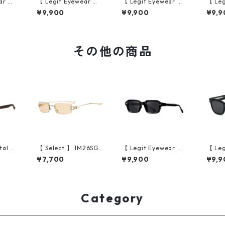
ar 】S
【 Legit Eyewear 】S
【 Legit Eyewear 】S
【 Leg
e (Bl
unglasses Konoe (Bl
unglasses Konoe (Bl
ungla
¥9,900
¥9,900
¥9,9
)
ack Demi/Grey)
ack Clear Grey/Gree
ear G
n)
その他の商品
tal Ar
【 Select 】 IM26SG0
【 Legit Eyewear 】S
【 Leg
intag
191 / Rectangle Riml
unglasses Koken (Bl
ungla
¥7,700
¥9,900
¥9,9
Black/
ess Sunglasses(Gol
ack/Grey)
ack/G
d/Champagne)
Category