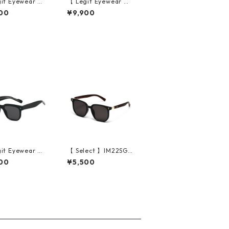
it Eyewear 】S
【 Legit Eyewear 】S
sses Konoe (Cl
unglasses Konoe (Bl
00
¥9,900
rey/Grey)
ack Clear/Grey)
it Eyewear 】S
【 Select 】IM22SG0
sses Sutoku (Bl
38 / Metal Artificial
00
¥5,500
rey)
Wood Vintage Sungl
asses (Black / Smoke
)