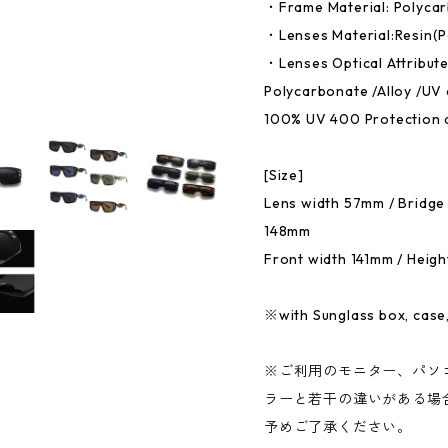
・Frame Material: Polyca
・Lenses Material:Resin(P
・Lenses Optical Attribut
Polycarbonate /Alloy /UV 
100% UV 400 Protection 
[Size]
Lens width 57mm / Bridge
148mm
Front width 141mm / Heig
※with Sunglass box, case,
※ご利用のモニター、パソ
ラーと若干の違いがある場
予めご了承ください。