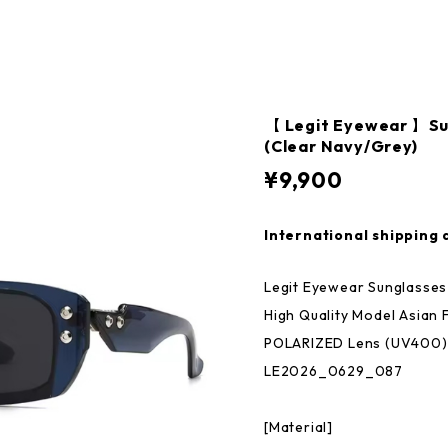
【 Legit Eyewear 】Su
(Clear Navy/Grey)
¥9,900
International shipping 
Legit Eyewear Sunglasses
High Quality Model Asian 
POLARIZED Lens (UV400)
LE2026_0629_087
[Material]