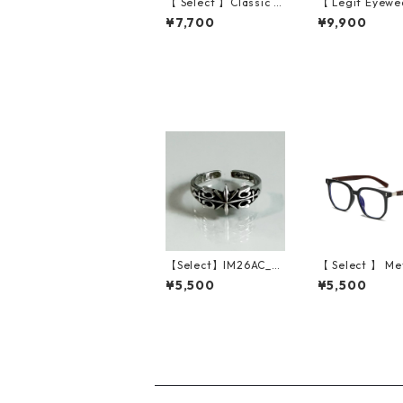
【 Select 】Classic V
【 Legit Eyewe
intage Square Large
unglasses Kono
¥7,700
¥9,900
Flame Sunglasses (D
ack Wood/Grey
emi/Brown Gradatio
n)
【Select】IM26AC_R
【 Select 】 Me
G055/ Vintage Cros
tificial Wood V
¥5,500
¥5,500
s Star Ring（Silver）
e Sunglasses (
Clear )