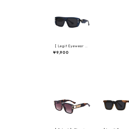
【 Legit Eyewear 】S
unglasses Goshiraka
¥9,900
wa (Clear Navy/Gre
y)