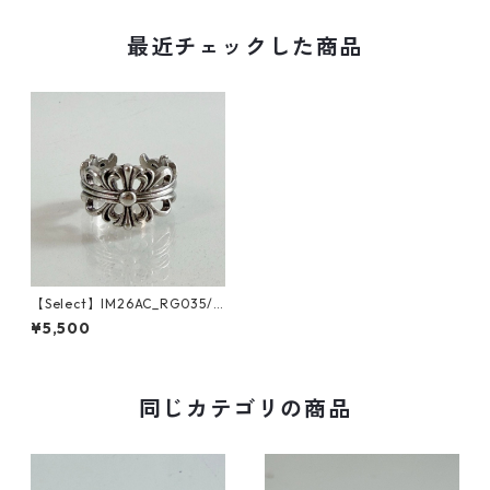
最近チェックした商品
【Select】IM26AC_RG035/
Floral Cross Open Ring（Sil
¥5,500
ver）
同じカテゴリの商品