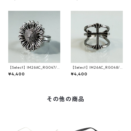
ng（Silver）
【Select】IM26AC_RG047/
【Select】IM26AC_RG048/
Vintage Sunflower Ring（Sil
Vintage Cross Line Ring（Si
¥4,400
¥4,400
ver）
lver）
その他の商品