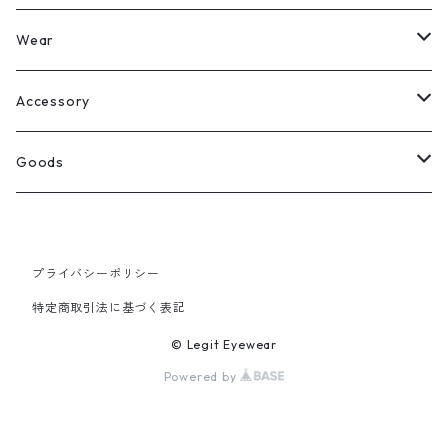
Legit Eyewear
ボストン
Wear
Select
ウェリントン
All
Accessory
スクエア
Tee
Ring
Goods
All
オーバル
L/S Tee
Necklace
All
プライバシーポリシー
Silver
ラウンド
Sewat
Bracelet
Cap
特定商取引法に基づく表記
Gold
SILVER
クラウンパント
Hoodie
Pierce
Hat
© Legit Eyewear
Powered by
GOLD
ブロー（サーモント）
Socks
Knit cap