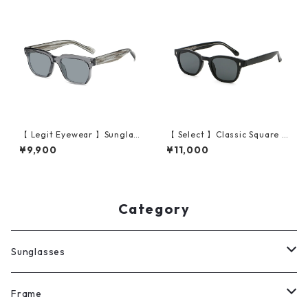
【 Legit Eyewear 】Sunglas
【 Select 】Classic Square F
ses Sutoku (Grey/Grey)
rame High Quality Sunglass
¥9,900
¥11,000
es (Black/Grey)
Category
Sunglasses
All
Frame