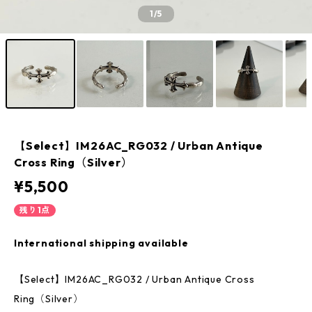
1
/5
【Select】IM26AC_RG032 / Urban Antique
Cross Ring（Silver）
¥5,500
残り1点
International shipping available
【Select】IM26AC_RG032 / Urban Antique Cross
Ring（Silver）