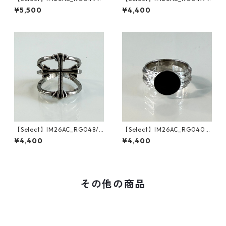
Vintage Compass Design Ri
Vintage Sunflower Ring（Sil
¥5,500
¥4,400
ng（Silver）
ver）
【Select】IM26AC_RG048/
【Select】IM26AC_RG040/
Vintage Cross Line Ring（Si
Black Side Open Ring（Silve
¥4,400
¥4,400
lver）
r）
その他の商品