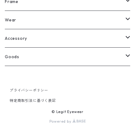
All
Frame
Legit Eyewear
ボストン
Wear
Select
ウェリントン
All
Accessory
スクエア
Tee
Ring
Goods
All
オーバル
L/S Tee
Necklace
All
プライバシーポリシー
Silver
ラウンド
Sewat
Bracelet
Cap
特定商取引法に基づく表記
Gold
SILVER
クラウンパント
Hoodie
Pierce
Hat
© Legit Eyewear
Powered by
GOLD
ブロー（サーモント）
Socks
Knit cap