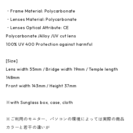
・Frame Material: Polycarbonate
・Lenses Material: Polycarbonate
・Lenses Optical Attribute: CE
Polycarbonate /Alloy /UV cut lens
100% UV 400 Protection against harmful
[Size]
Lens width 55mm / Bridge width 19mm / Temple length
148mm
Front width 143mm / Height 37mm
※with Sunglass box, case, cloth
※ご利用のモニター、パソコンの環境によっては実際の商品
カラーと若干の違いが