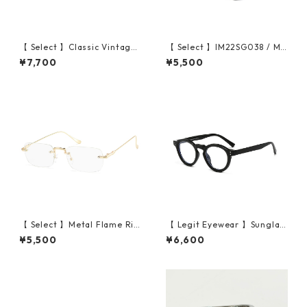
【 Select 】Classic Vintage
【 Select 】IM22SG038 / Me
Square Large Flame Sungla
tal Artificial Wood Vintage
¥7,700
¥5,500
sses (Black/Fade Grey)
Sunglasses (Black / Smoke )
【 Select 】Metal Flame Ri
【 Legit Eyewear 】Sunglas
mless Squarer Sunglasses #
ses Goichijō (Black/Clear)
¥5,500
¥6,600
1 (Gold/Clear)