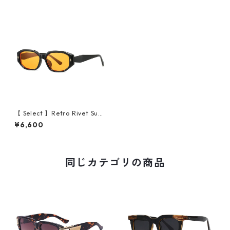
【 Select 】Retro Rivet Sun
glasses (Black/Orange）
¥6,600
同じカテゴリの商品