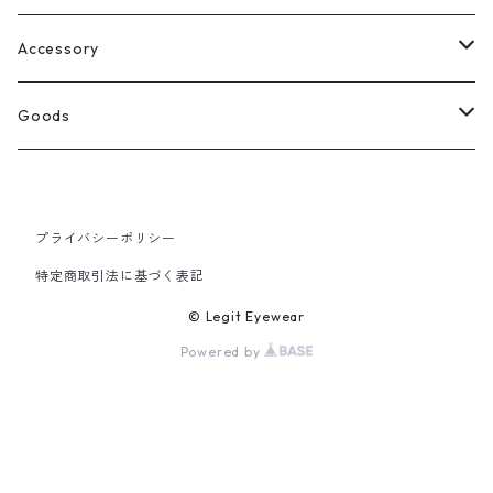
Select
ウェリントン
All
Accessory
スクエア
Tee
Ring
Goods
All
オーバル
L/S Tee
Necklace
All
プライバシーポリシー
Silver
ラウンド
Sewat
Bracelet
Cap
特定商取引法に基づく表記
Gold
SILVER
クラウンパント
Hoodie
Pierce
Hat
© Legit Eyewear
Powered by
GOLD
ブロー（サーモント）
Socks
Knit cap
ティアドロップ
Bag