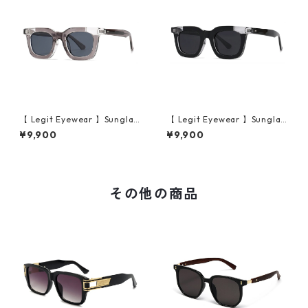
【 Legit Eyewear 】Sunglas
【 Legit Eyewear 】Sunglas
ses Konoe (Clear Grey/Gre
ses Konoe (Black Clear/Gre
¥9,900
¥9,900
y)
y)
その他の商品