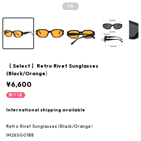
1
/8
【 Select 】Retro Rivet Sunglasses
(Black/Orange）
¥6,600
残り1点
International shipping available
Retro Rivet Sunglasses (Black/Orange）
IM26SG0188