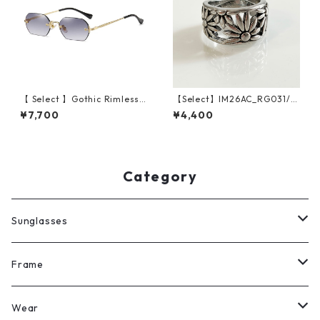
【 Select 】Gothic Rimless S
【Select】IM26AC_RG031/ V
unglasses (Gold/Grey)
intaged Flower Grunge Rin
¥7,700
¥4,400
g（Silver）
Category
Sunglasses
All
Frame
Legit Eyewear
ボストン
Wear