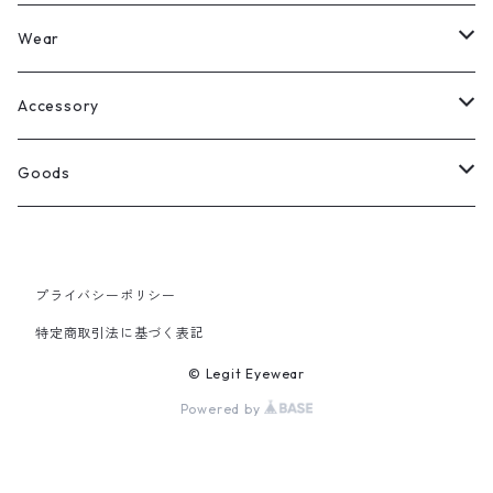
Legit Eyewear
ボストン
Wear
Select
ウェリントン
All
Accessory
スクエア
Tee
Ring
Goods
All
オーバル
L/S Tee
Necklace
All
プライバシーポリシー
Silver
ラウンド
Sewat
Bracelet
Cap
特定商取引法に基づく表記
Gold
SILVER
クラウンパント
Hoodie
Pierce
Hat
© Legit Eyewear
Powered by
GOLD
ブロー（サーモント）
Socks
Knit cap