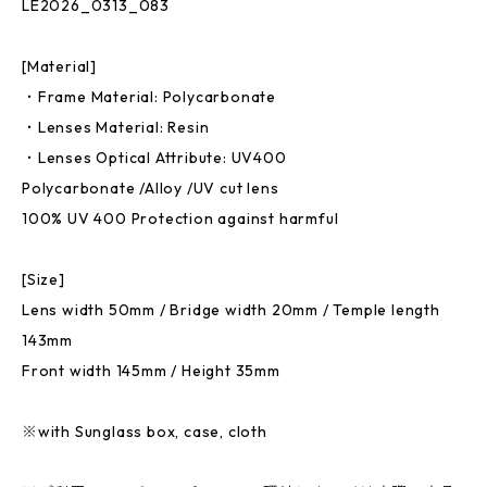
LE2026_0313_083
[Material]
・Frame Material: Polycarbonate
・Lenses Material: Resin
・Lenses Optical Attribute: UV400
Polycarbonate /Alloy /UV cut lens
100% UV 400 Protection against harmful
[Size]
Lens width 50mm / Bridge width 20mm / Temple length
143mm
Front width 145mm / Height 35mm
※with Sunglass box, case, cloth