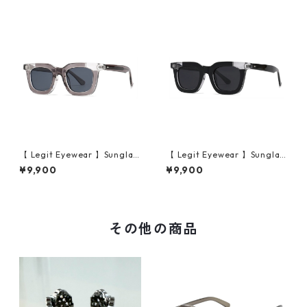
【 Legit Eyewear 】Sunglas
【 Legit Eyewear 】Sunglas
ses Konoe (Clear Grey/Gre
ses Konoe (Black Clear/Gre
¥9,900
¥9,900
y)
y)
その他の商品