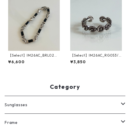
【Select】IM26AC_BRL020/
【Select】IM26AC_RG053/
Monolith Bar Bracelet（Silv
Vintage Flower Ring（Silve
¥6,600
¥3,850
er）
r）
Category
Sunglasses
All
Frame