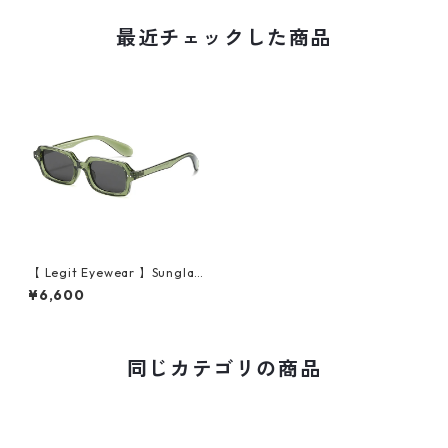
最近チェックした商品
【 Legit Eyewear 】Sunglas
ses Horikawa (Clear Green/
¥6,600
Grey)
同じカテゴリの商品