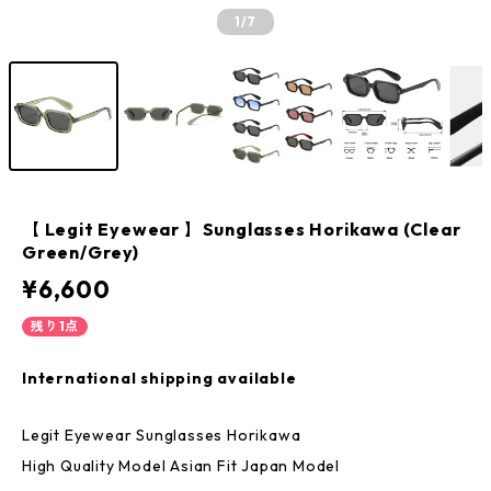
1
/7
【 Legit Eyewear 】Sunglasses Horikawa (Clear
Green/Grey)
¥6,600
残り1点
International shipping available
Legit Eyewear Sunglasses Horikawa
High Quality Model Asian Fit Japan Model