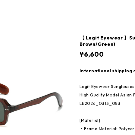
【 Legit Eyewear 】Su
Brown/Green)
¥6,600
International shipping 
Legit Eyewear Sunglasse
High Quality Model Asian 
LE2026_0313_083
[Material]
・Frame Material: Polyca