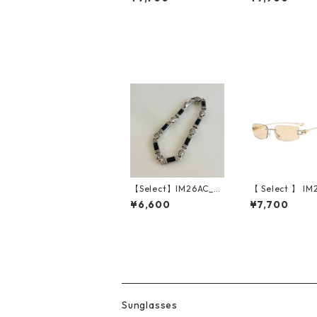
Flame Sunglasses (D
ack Wood/Grey
emi/Brown Gradatio
n)
【Select】IM26AC_B
【 Select 】 I
RL020/ Monolith Ba
191 / Rectangl
¥6,600
¥7,700
r Bracelet（Silver）
ess Sunglasses
d/Champagne)
Sunglasses