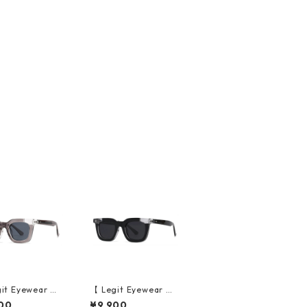
it Eyewear 】S
【 Legit Eyewear 】S
sses Konoe (Cl
unglasses Konoe (Bl
00
¥9,900