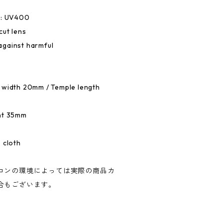
e: UV400
cut lens
against harmful
 width 20mm / Temple length
ght 35mm
 cloth
コンの環境によっては実際の商品カ
合もございます。