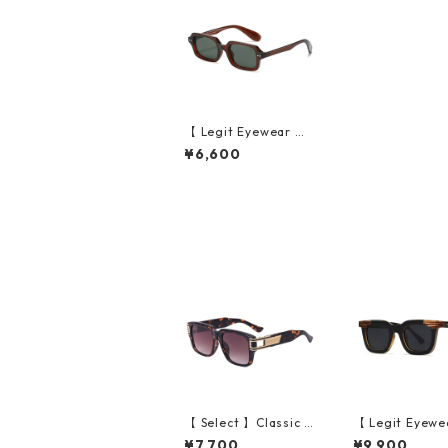
【 Legit Eyewear 】S
unglasses Horikawa
¥6,600
(Clear Brown/Green)
【 Select 】Classic V
【 Legit Eyewe
intage Square Large
unglasses Kono
¥7,700
¥9,900