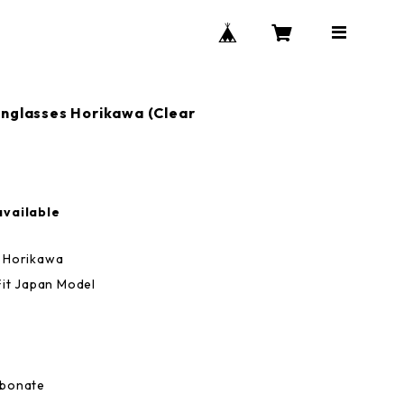
nglasses Horikawa (Clear
available
s Horikawa
Fit Japan Model
rbonate