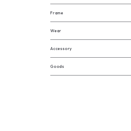
All
Frame
Legit Eyewear
ボストン
Wear
Select
ウェリントン
All
Accessory
スクエア
Tee
Ring
Goods
All
オーバル
L/S Tee
Necklace
All
Silver
ラウンド
Sewat
Bracelet
Cap
Gold
SILVER
クラウンパント
Hoodie
Pierce
Hat