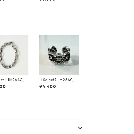
rey/Grey)
ack Clear/Grey)
ect】IM24AC_B
【Select】IM26AC_R
 / Square Met
G046/ See-through
400
¥4,400
acelet（Silver）
Stone Ring（Silver/B
lack）