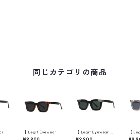
同じカテゴリの商品
ar 】S
【 Legit Eyewear 】S
【 Legit Eyewear 】S
【 Leg
e (Bl
unglasses Konoe (Bl
unglasses Konoe (Bl
ungla
¥9,900
¥9,900
¥9,9