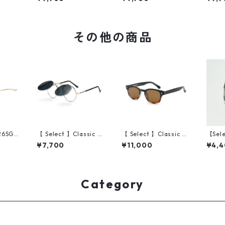
)
ack Demi/Grey)
ack Clear Grey/Gree
ear G
n)
その他の商品
M26SG0
【 Select 】Classic C
【 Select 】Classic S
【Sel
e Riml
ircle Flip Up Vintage
quare Frame High Q
RL004
¥7,700
¥11,000
¥4,
(Gol
Style Sunglasses (Sil
uality Sunglasses (Bl
al Br
ver/Smoke)
ack Demi/Beige)
Category