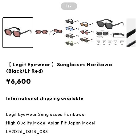
1
/7
【 Legit Eyewear 】Sunglasses Horikawa
(Black/Lt Red)
¥6,600
International shipping available
Legit Eyewear Sunglasses Horikawa
High Quality Model Asian Fit Japan Model
LE2026_0313_083