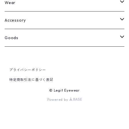
Legit Eyewear
ボストン
Wear
Select
ウェリントン
All
Accessory
スクエア
Tee
Ring
Goods
All
オーバル
L/S Tee
Necklace
All
プライバシーポリシー
Silver
ラウンド
Sewat
Bracelet
Cap
特定商取引法に基づく表記
Gold
SILVER
クラウンパント
Hoodie
Pierce
Hat
© Legit Eyewear
Powered by
GOLD
ブロー（サーモント）
Socks
Knit cap
ティアドロップ
Bag