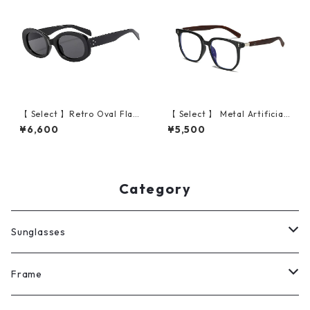
【 Select 】Retro Oval Flam
【 Select 】 Metal Artificial
e Sunglasses (Black/Grey）
Wood Vintage Sunglasses
¥6,600
¥5,500
(Black/Clear )
Category
Sunglasses
All
Frame