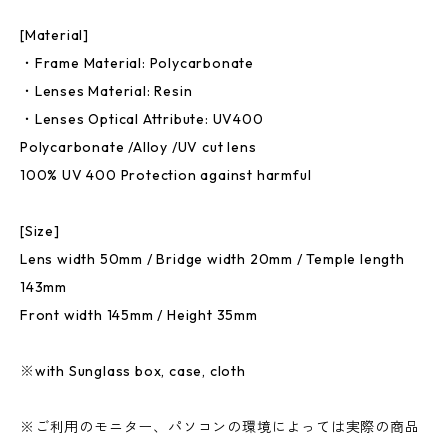
[Material]
・Frame Material: Polycarbonate
・Lenses Material: Resin
・Lenses Optical Attribute: UV400
Polycarbonate /Alloy /UV cut lens
100% UV 400 Protection against harmful
[Size]
Lens width 50mm / Bridge width 20mm / Temple length
143mm
Front width 145mm / Height 35mm
※with Sunglass box, case, cloth
※ご利用のモニター、パソコンの環境によっては実際の商品