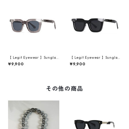
【 Legit Eyewear 】Sunglas
【 Legit Eyewear 】Sunglas
ses Konoe (Clear Grey/Gre
ses Konoe (Black Clear/Gre
¥9,900
¥9,900
y)
y)
その他の商品