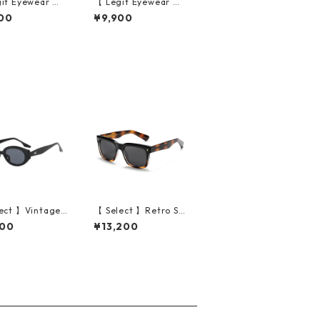
it Eyewear 】S
【 Legit Eyewear 】S
sses Konoe (Cl
unglasses Konoe (Bl
00
¥9,900
rey/Grey)
ack Clear/Grey)
ect 】Vintage
【 Select 】Retro Sq
 Oval Design S
uare Polarized Sungl
600
¥13,200
sses (Black/Gr
asses (Demi/Grey)