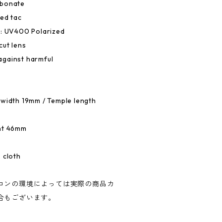
rbonate
ed tac
e: UV400 Polarized
cut lens
against harmful
 width 19mm / Temple length
ght 46mm
 cloth
コンの環境によっては実際の商品カ
合もございます。