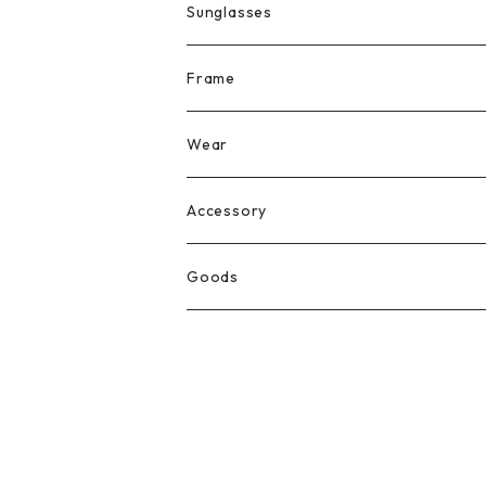
Sunglasses
All
Frame
Legit Eyewear
ボストン
Wear
Select
ウェリントン
All
Accessory
スクエア
Tee
Ring
Goods
All
オーバル
L/S Tee
Necklace
All
Silver
ラウンド
Sewat
Bracelet
Cap
Gold
SILVER
クラウンパント
Hoodie
Pierce
Hat