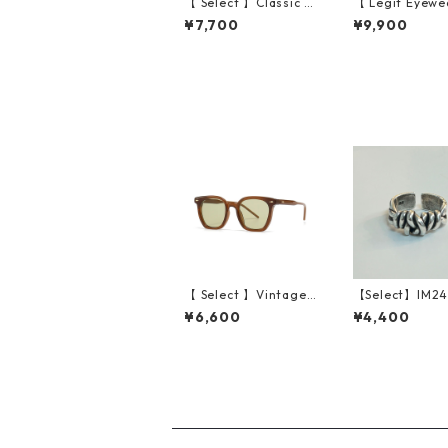
【 Select 】Classic V
【 Legit Eyewe
intage Square Large
unglasses Kono
¥7,700
¥9,900
Flame Sunglasses (D
ack Wood/Grey
emi/Brown Gradatio
n)
【 Select 】Vintage
【Select】IM2
Square New Style Su
G010 / Spiral r
¥6,600
¥4,400
nglasses (Tea/Light
（Silver）
Green)