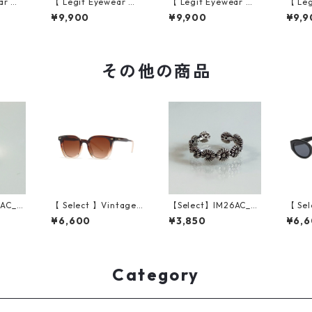
ar 】S
【 Legit Eyewear 】S
【 Legit Eyewear 】S
【 Leg
e (Bl
unglasses Konoe (Bl
unglasses Konoe (Bl
ungla
¥9,900
¥9,900
¥9,9
)
ack Demi/Grey)
ack Clear Grey/Gree
ear G
n)
その他の商品
4AC_R
【 Select 】Vintage
【Select】IM26AC_R
【 Sel
ing
Square New Style Su
G053/ Vintage Flow
Retro
¥6,600
¥3,850
¥6,
nglasses ( Brown/Te
er Ring（Silver）
ungla
a Gradient)
ey)
Category