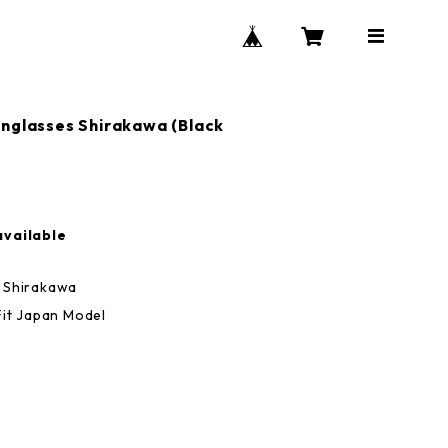
nglasses Shirakawa (Black
available
s Shirakawa
Fit Japan Model