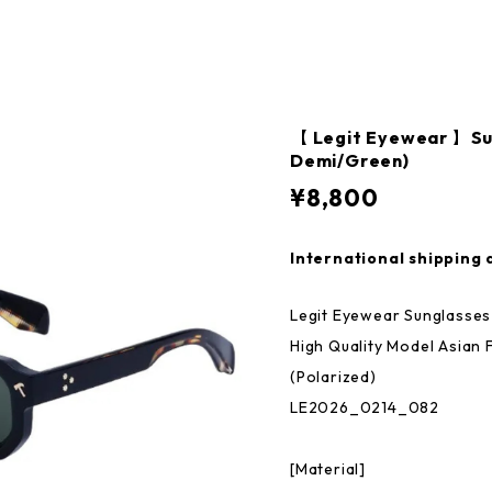
【 Legit Eyewear 】Su
Demi/Green)
¥8,800
International shipping 
Legit Eyewear Sunglasse
High Quality Model Asian 
(Polarized)
LE2026_0214_082
[Material]