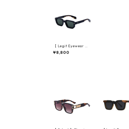
【 Legit Eyewear 】S
unglasses Shirakawa
¥8,800
(Black Demi/Green)