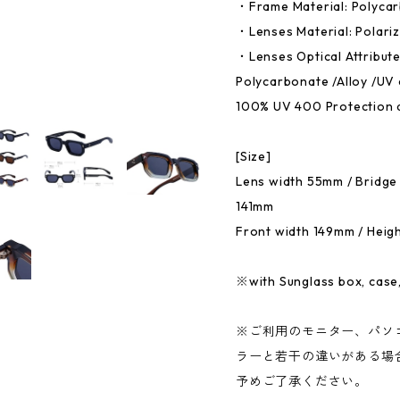
・Frame Material: Polyca
・Lenses Material: Polariz
・Lenses Optical Attribut
Polycarbonate /Alloy /UV 
100% UV 400 Protection 
[Size]
Lens width 55mm / Bridge
141mm
Front width 149mm / Hei
※with Sunglass box, case,
※ご利用のモニター、パソ
ラーと若干の違いがある場
予めご了承ください。