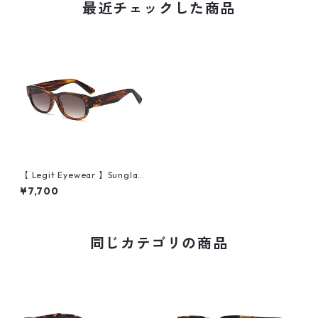
最近チェックした商品
【 Legit Eyewear 】Sunglas
ses Gosanjō (Demi/Gradien
¥7,700
t Brown)
同じカテゴリの商品