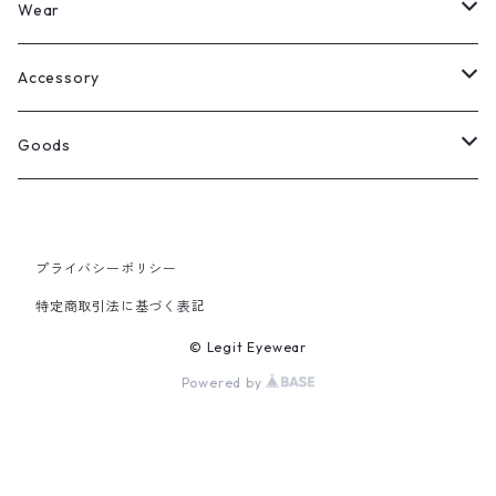
Legit Eyewear
ボストン
Wear
Select
ウェリントン
All
Accessory
スクエア
Tee
Ring
Goods
All
オーバル
L/S Tee
Necklace
All
プライバシーポリシー
Silver
ラウンド
Sewat
Bracelet
Cap
特定商取引法に基づく表記
Gold
SILVER
クラウンパント
Hoodie
Pierce
Hat
© Legit Eyewear
Powered by
GOLD
ブロー（サーモント）
Socks
Knit cap
ティアドロップ
Bag