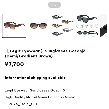
1
/7
【 Legit Eyewear 】Sunglasses Gosanjō
(Demi/Gradient Brown)
¥7,700
International shipping available
Legit Eyewear Sunglasses Gosanjō
High Quality Model Asian Fit Japan Model
LE2026_0213_081