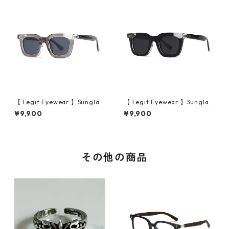
【 Legit Eyewear 】Sunglas
【 Legit Eyewear 】Sunglas
ses Konoe (Clear Grey/Gre
ses Konoe (Black Clear/Gre
¥9,900
¥9,900
y)
y)
その他の商品