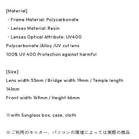
[Material]
・Frame Material: Polycarbonate
・Lenses Material: Resin
・Lenses Optical Attribute: UV400
Polycarbonate /Alloy /UV cut lens
100% UV 400 Protection against harmful
[Size]
Lens width 55mm / Bridge width 19mm / Temple length
141mm
Front width 149mm / Height 46mm
※with Sunglass box, case, cloth
※ご利用のモニター、パソコンの環境によっては実際の商品