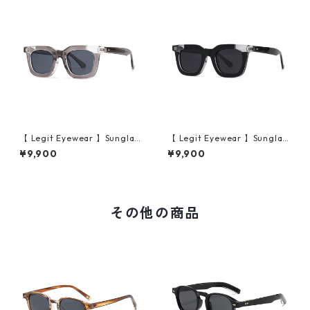
【 Legit Eyewear 】Sunglas
【 Legit Eyewear 】Sunglas
ses Konoe (Clear Grey/Gre
ses Konoe (Black Clear/Gre
¥9,900
¥9,900
y)
y)
その他の商品