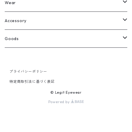
Legit Eyewear
ボストン
Wear
Select
ウェリントン
All
Accessory
スクエア
Tee
Ring
Goods
All
オーバル
L/S Tee
Necklace
All
プライバシーポリシー
Silver
ラウンド
Sewat
Bracelet
Cap
特定商取引法に基づく表記
Gold
SILVER
クラウンパント
Hoodie
Pierce
Hat
© Legit Eyewear
Powered by
GOLD
ブロー（サーモント）
Socks
Knit cap
ティアドロップ
Bag