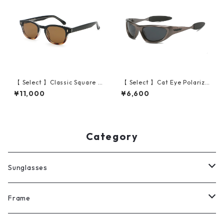
【 Select 】Classic Square F
【 Select 】Cat Eye Polarize
rame High Quality Sunglass
d Wide Lens Sunglasses (Gu
¥11,000
¥6,600
es (Black Demi/Beige)
n grey)
Category
Sunglasses
All
Frame