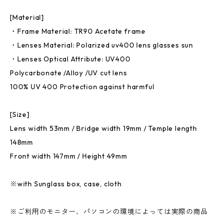
[Material]
・Frame Material: TR90 Acetate frame
・Lenses Material: Polarized uv400 lens glasses sun
・Lenses Optical Attribute: UV400
Polycarbonate /Alloy /UV cut lens
100% UV 400 Protection against harmful
[Size]
Lens width 53mm / Bridge width 19mm / Temple length
148mm
Front width 147mm / Height 49mm
※with Sunglass box, case, cloth
※ご利用のモニター、パソコンの環境によっては実際の商品