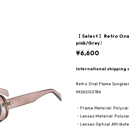
【 Select 】Retro Oval
pink/Grey）
¥6,600
International shipping 
Retro Oval Flame Sungla
IM26SG0186
・Frame Material: Polyca
・Lenses Material: Polyc
・Lenses Optical Attribute