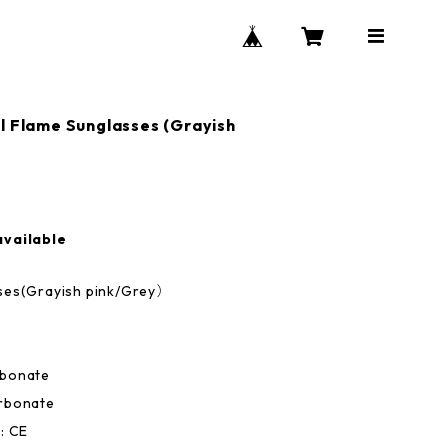
 Flame Sunglasses (Grayish
available
sses(Grayish pink/Grey）
rbonate
arbonate
: CE