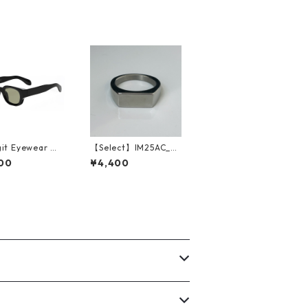
it Eyewear 】S
【Select】IM25AC_R
sses Koukou
G023 / Simple squar
00
¥4,400
k/Lt Green)
er ring（Silver）