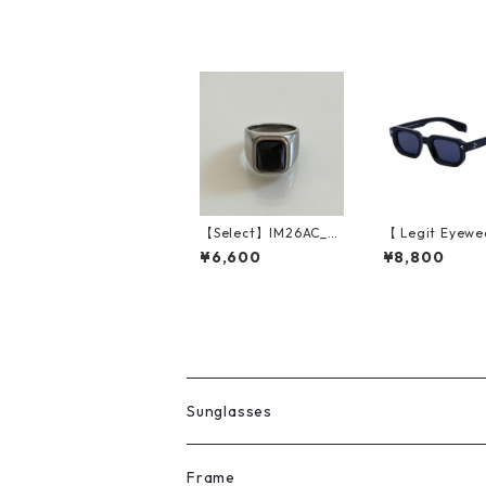
【Select】IM26AC_R
【 Legit Eyewe
G026/ Square stone
unglasses Shi
¥6,600
¥8,800
Ring（Silver）
(Black/Grey)
Sunglasses
All
Frame