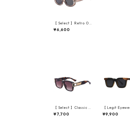
【 Select 】Retro Ov
al Flame Sunglasses
¥6,600
(Grayish pink/Grey）
【 Select 】Classic V
【 Legit Eyewe
intage Square Large
unglasses Kono
¥7,700
¥9,900
Flame Sunglasses (D
ack Wood/Grey
emi/Brown Gradatio
n)