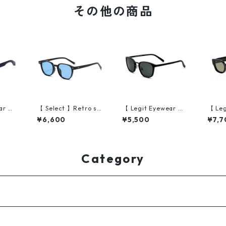
その他の商品
ar 】S
【 Select 】Retro sq
【 Legit Eyewear 】S
【 Leg
rakawa
uare Sunglasses (Bla
unglasses Shotoku
ungla
¥6,600
¥5,500
¥7,7
ck/Blue)
(Black/Smoke)
（Blac
Category