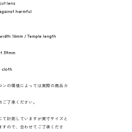
cut lens
against harmful
width 16mm / Temple length
ht 39mm
 cloth
コンの環境によっては実際の商品カ
めご了承ください。
にて計測していますが実寸サイズと
ますので、合わせてご了承くださ