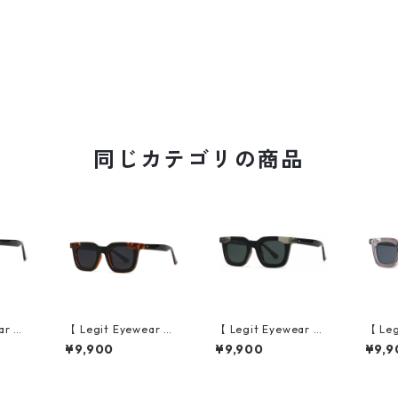
同じカテゴリの商品
ar 】S
【 Legit Eyewear 】S
【 Legit Eyewear 】S
【 Leg
e (Bl
unglasses Konoe (Bl
unglasses Konoe (Bl
ungla
¥9,900
¥9,900
¥9,9
)
ack Demi/Grey)
ack Clear Grey/Gree
ear G
n)