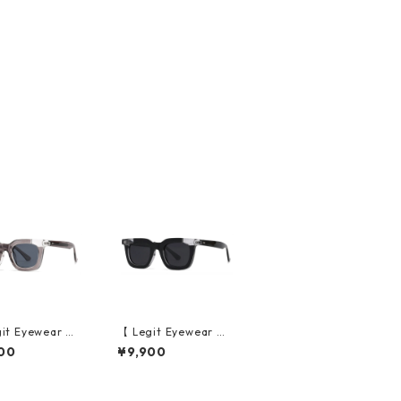
it Eyewear 】S
【 Legit Eyewear 】S
sses Konoe (Cl
unglasses Konoe (Bl
00
¥9,900
rey/Grey)
ack Clear/Grey)