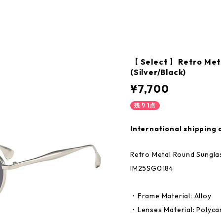
【 Select 】Retro Met
(Silver/Black)
¥7,700
残り1点
International shipping 
Retro Metal Round Sunglas
IM25SG0184
・Frame Material: Alloy
・Lenses Material: Polyc