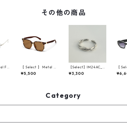
その他の商品
al Fla
【 Select 】 Metal Ar
【Select】IM24AC_R
【 Sel
uarer
tificial Wood Vintag
G002 / Twist ring
rregu
¥5,500
¥3,300
¥6,
e Sunglasses (Leopa
（Silver）
glass
rd )
Gradi
Category