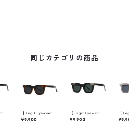
同じカテゴリの商品
ar 】S
【 Legit Eyewear 】S
【 Legit Eyewear 】S
【 Leg
e (Bl
unglasses Konoe (Bl
unglasses Konoe (Bl
ungla
¥9,900
¥9,900
¥9,9
)
ack Demi/Grey)
ack Clear Grey/Gree
ear G
n)