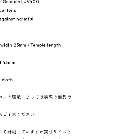
e: Gradient,UV400
cut lens
against harmful
 width 23mm / Temple length
ht 43mm
 cloth
コンの環境によっては実際の商品カ
めご了承ください。
にて計測していますが実寸サイズと