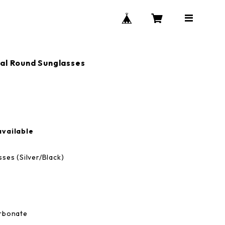
al Round Sunglasses
available
ses (Silver/Black)
arbonate