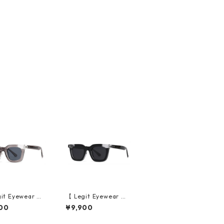
it Eyewear 】S
【 Legit Eyewear 】S
sses Konoe (Cl
unglasses Konoe (Bl
00
¥9,900
rey/Grey)
ack Clear/Grey)