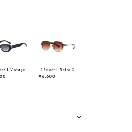
ect 】Vintage I
【 Select 】Retro Ov
lar Cat Eye Sun
al Rivets design Sun
600
¥6,600
es (Black/Grey
glasses (Clear Brow
ent)
n)