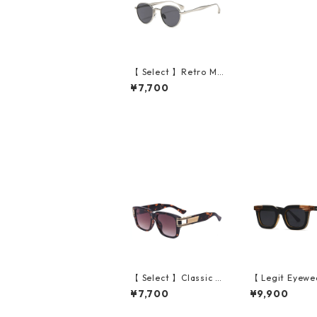
【 Select 】Retro Me
tal Round Sunglasse
¥7,700
s (Silver/Black)
【 Select 】Classic V
【 Legit Eyewe
intage Square Large
unglasses Kono
¥7,700
¥9,900
Flame Sunglasses (D
ack Wood/Grey
emi/Brown Gradatio