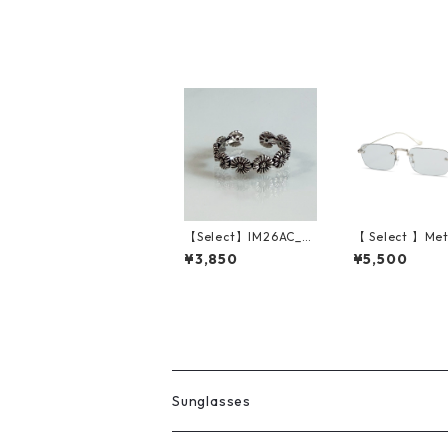
n)
【Select】IM26AC_R
【 Select 】Met
G053/ Vintage Flow
me Rimless Sq
¥3,850
¥5,500
er Ring（Silver）
Sunglasses #1 (Silve
r/Lt.Grey)
Sunglasses