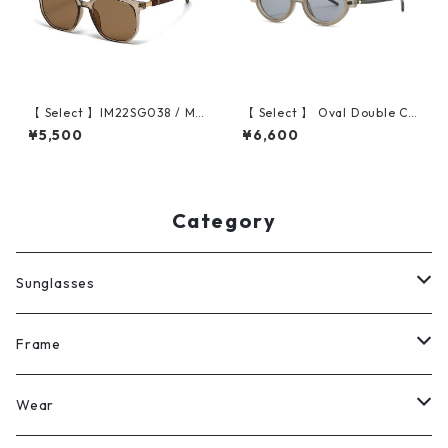
【 Select 】IM22SG038 / Me
【 Select 】 Oval Double Col
tal Artificial Wood Vintage
or Vintage Sunglasses (Gel
¥5,500
¥6,600
Sunglasses (Champagne)
Grey)
Category
Sunglasses
All
Frame
Legit Eyewear
ボストン
Wear