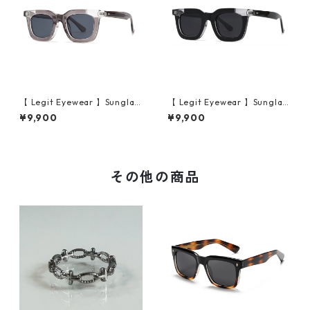
【 Legit Eyewear 】Sunglas
【 Legit Eyewear 】Sunglas
ses Konoe (Clear Grey/Gre
ses Konoe (Black Clear/Gre
¥9,900
¥9,900
y)
y)
その他の商品