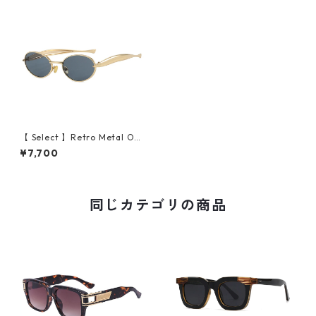
【 Select 】Retro Metal Ova
l Flame Sunglasses (Gold/G
¥7,700
rey）
同じカテゴリの商品