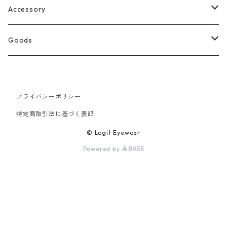
Select
ウェリントン
All
Accessory
スクエア
Tee
Ring
Goods
All
オーバル
L/S Tee
Necklace
All
プライバシーポリシー
Silver
ラウンド
Sewat
Bracelet
Cap
特定商取引法に基づく表記
Gold
SILVER
クラウンパント
Hoodie
Pierce
Hat
© Legit Eyewear
Powered by
GOLD
ブロー（サーモント）
Socks
Knit cap
ティアドロップ
Bag
フォックス
Socks