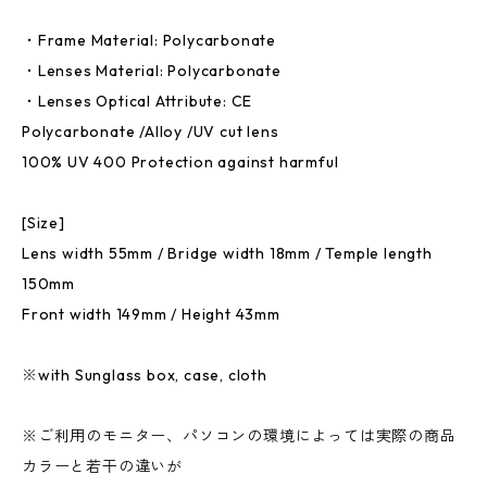
・Frame Material: Polycarbonate
・Lenses Material: Polycarbonate
・Lenses Optical Attribute: CE
Polycarbonate /Alloy /UV cut lens
100% UV 400 Protection against harmful
[Size]
Lens width 55mm / Bridge width 18mm / Temple length
150mm
Front width 149mm / Height 43mm
※with Sunglass box, case, cloth
※ご利用のモニター、パソコンの環境によっては実際の商品
カラーと若干の違いが