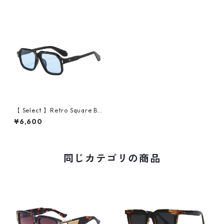
【 Select 】Retro Square Bi
g Flame Sunglasses (Black/
¥6,600
Blue）
同じカテゴリの商品