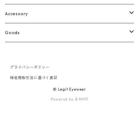
Select
ウェリントン
All
Accessory
スクエア
Tee
Ring
Goods
All
オーバル
L/S Tee
Necklace
All
プライバシーポリシー
Silver
ラウンド
Sewat
Bracelet
Cap
特定商取引法に基づく表記
Gold
SILVER
クラウンパント
Hoodie
Pierce
Hat
© Legit Eyewear
Powered by
GOLD
ブロー（サーモント）
Socks
Knit cap
ティアドロップ
Bag