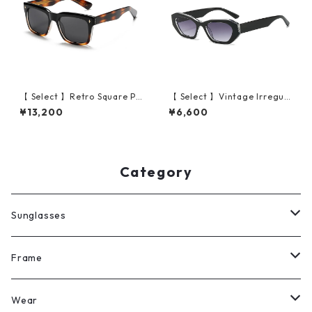
【 Select 】Retro Square Po
【 Select 】Vintage Irregula
larized Sunglasses (Demi/G
r Cat Eye Sunglasses (Blac
¥13,200
¥6,600
rey)
k/Grey Gradient)
Category
Sunglasses
All
Frame
Legit Eyewear
ボストン
Wear