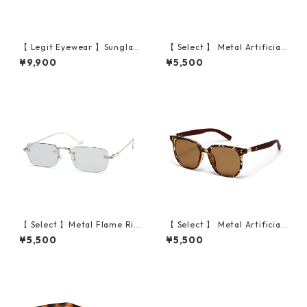
【 Legit Eyewear 】Sunglas
【 Select 】 Metal Artificial
ses Sutoku (Grey/Grey)
Wood Vintage Sunglasses
¥9,900
¥5,500
(Leopard/Clear )
【 Select 】Metal Flame Ri
【 Select 】 Metal Artificial
mless Squarer Sunglasses #
Wood Vintage Sunglasses
¥5,500
¥5,500
1 (Silver/Lt.Grey)
(Leopard )