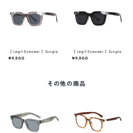
【 Legit Eyewear 】Sunglas
【 Legit Eyewear 】Sunglas
ses Konoe (Clear Grey/Gre
ses Konoe (Black Clear/Gre
¥9,900
¥9,900
y)
y)
その他の商品