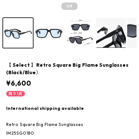
1
/9
【 Select 】Retro Square Big Flame Sunglasses
(Black/Blue）
¥6,600
残り1点
International shipping available
Retro Square Big Flame Sunglasses
IM25SG0180