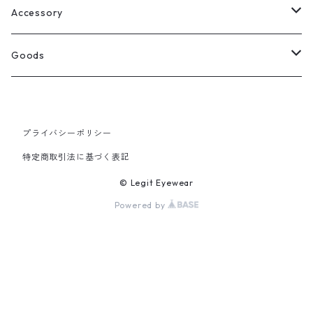
Select
ウェリントン
All
Accessory
スクエア
Tee
Ring
Goods
All
オーバル
L/S Tee
Necklace
All
プライバシーポリシー
Silver
ラウンド
Sewat
Bracelet
Cap
特定商取引法に基づく表記
Gold
SILVER
クラウンパント
Hoodie
Pierce
Hat
© Legit Eyewear
Powered by
GOLD
ブロー（サーモント）
Socks
Knit cap
ティアドロップ
Bag
フォックス
Socks