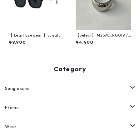
【 Legit Eyewear 】Sunglas
【Select】IM25AC_RG019 /
ses Reizei (Black/Smoke)
Stainless 316L Curve Ring
¥9,900
¥4,400
（Silver）
Category
Sunglasses
All
Frame
Legit Eyewear
ボストン
Wear