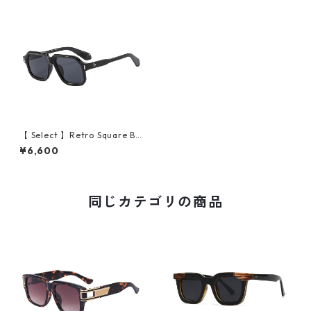
【 Select 】Retro Square Bi
g Flame Sunglasses (Black/
¥6,600
Black）
同じカテゴリの商品