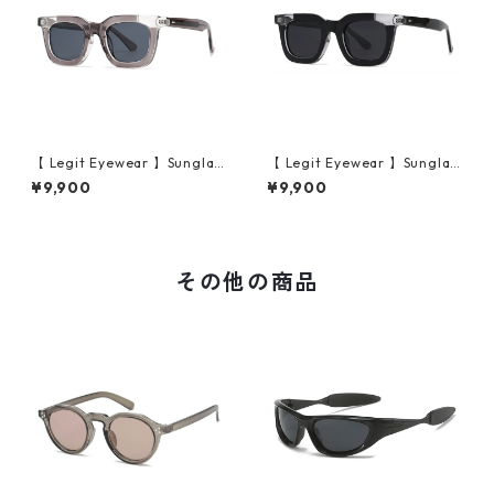
【 Legit Eyewear 】Sunglas
【 Legit Eyewear 】Sunglas
ses Konoe (Clear Grey/Gre
ses Konoe (Black Clear/Gre
¥9,900
¥9,900
y)
y)
その他の商品