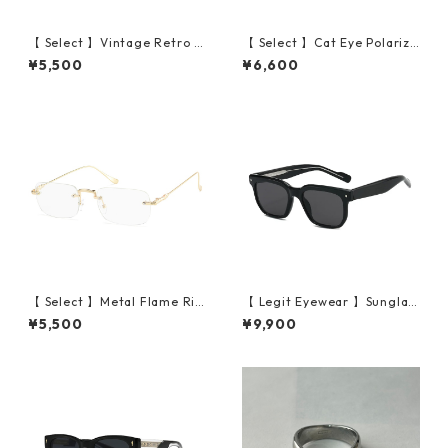
【 Select 】Vintage Retro C
【 Select 】Cat Eye Polarize
rown Pant Frame Sunglasse
d Wide Lens Sunglasses (Bl
¥5,500
¥6,600
s (Clear Olive/Brown)
ack grey)
【 Select 】Metal Flame Ri
【 Legit Eyewear 】Sunglas
mless Squarer Sunglasses #
ses Sutoku (Black/Grey)
¥5,500
¥9,900
1 (Gold/Clear)