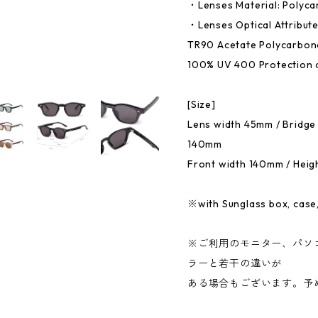
・Lenses Material: Polyc
・Lenses Optical Attribute
TR90 Acetate Polycarbonat
100% UV 400 Protection 
[Size]
Lens width 45mm / Bridge
140mm
Front width 140mm / Heig
※with Sunglass box, case,
※ご利用のモニター、パソ
ラーと若干の違いが
ある場合もございます。予