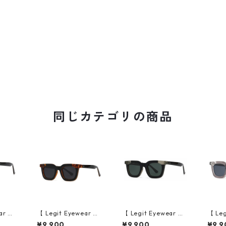
同じカテゴリの商品
ar 】S
【 Legit Eyewear 】S
【 Legit Eyewear 】S
【 Leg
e (Bl
unglasses Konoe (Bl
unglasses Konoe (Bl
ungla
¥9,900
¥9,900
¥9,9