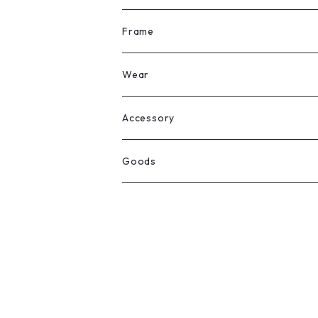
All
Frame
Legit Eyewear
ボストン
Wear
Select
ウェリントン
All
Accessory
スクエア
Tee
Ring
Goods
All
オーバル
L/S Tee
Necklace
All
Silver
ラウンド
Sewat
Bracelet
Cap
Gold
SILVER
クラウンパント
Hoodie
Pierce
Hat