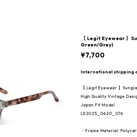
【 Legit Eyewear 】Sun
Green/Grey)
¥7,700
International shipping 
【 Legit Eyewear 】Sungla
High Quality Vintage Desi
Japan Fit Model
LE2025_0620_074
・Frame Material: Polycar