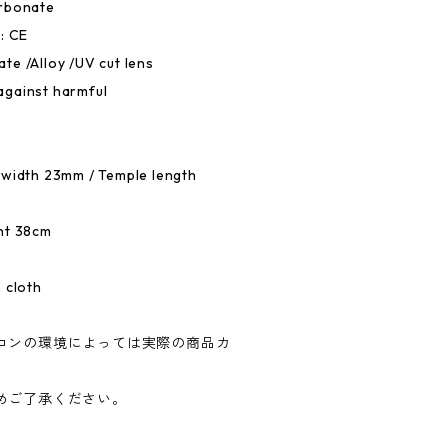
arbonate
: CE
e /Alloy /UV cut lens
against harmful
 width 23mm / Temple length
ht 38cm
 cloth
コンの環境によっては実際の商品カ
めご了承ください。