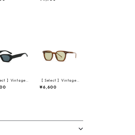
rey/Grey)
ack Clear/Grey)
ect 】Vintage I
【 Select 】Vintage
lar Cat Eye Sun
Square New Style Su
600
¥6,600
es (Black/Grey)
nglasses (Tea/Light
Green)