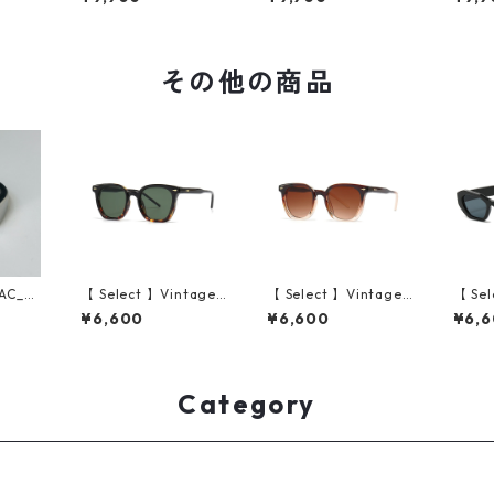
)
ack Demi/Grey)
ack Clear Grey/Gree
ear G
n)
その他の商品
AC_R
【 Select 】Vintage
【 Select 】Vintage
【 Sel
 squar
Square New Style Su
Square New Style Su
rregu
¥6,600
¥6,600
¥6,
r）
nglasses (Black/Dar
nglasses ( Brown/Te
glass
k Green)
a Gradient)
Category