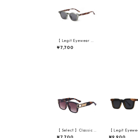
【 Legit Eyewear 】S
unglasses En'yū (Cle
¥7,700
ar Green/Grey)
【 Select 】Classic V
【 Legit Eyewe
intage Square Large
unglasses Kono
¥7,700
¥9,900