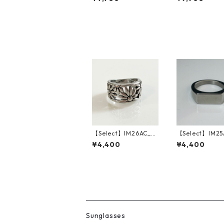
Flame Sunglasses (D
ack Wood/Grey
emi/Brown Gradatio
n)
【Select】IM26AC_R
【Select】IM25
G031/ Vintaged Flo
G023 / Simple
¥4,400
¥4,400
wer Grunge Ring（Si
er ring（Silve
lver）
Sunglasses