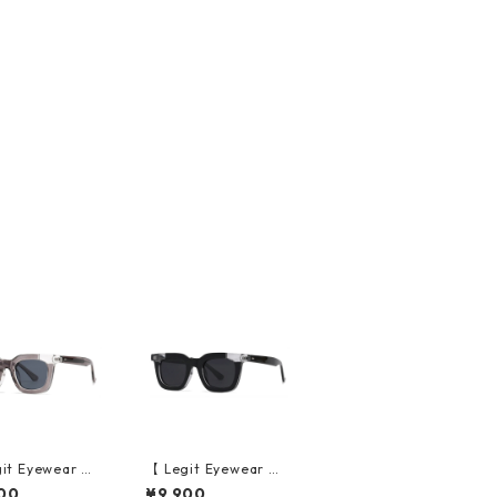
it Eyewear 】S
【 Legit Eyewear 】S
sses Konoe (Cl
unglasses Konoe (Bl
00
¥9,900