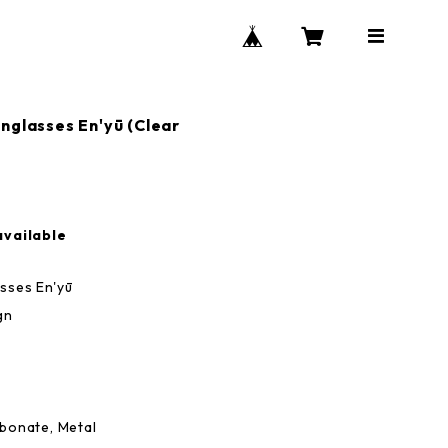
glasses En'yū (Clear
available
sses En'yū
gn
bonate, Metal