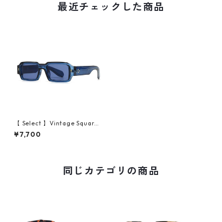
最近チェックした商品
【 Select 】Vintage Square
Rivets Sunglasses (Navy/Na
¥7,700
vy）
同じカテゴリの商品