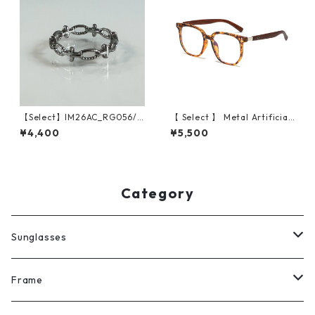
【Select】IM26AC_RG056/
【 Select 】 Metal Artificial
Oval Cross Chain Ring（Silv
Wood Vintage Sunglasses
¥4,400
¥5,500
er）
(Leopard/Clear )
Category
Sunglasses
All
Frame