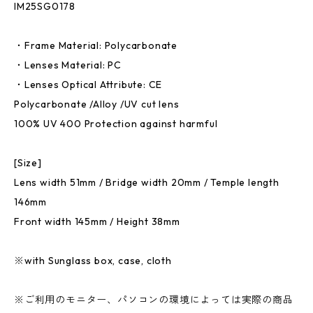
IM25SG0178
・Frame Material: Polycarbonate
・Lenses Material: PC
・Lenses Optical Attribute: CE
Polycarbonate /Alloy /UV cut lens
100% UV 400 Protection against harmful
[Size]
Lens width 51mm / Bridge width 20mm / Temple length
146mm
Front width 145mm / Height 38mm
※with Sunglass box, case, cloth
※ご利用のモニター、パソコンの環境によっては実際の商品