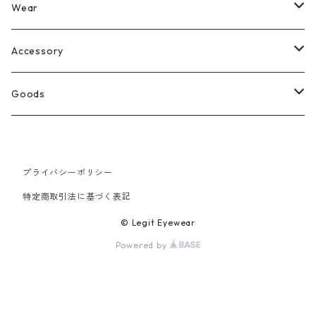
Legit Eyewear
ボストン
Wear
Select
ウェリントン
All
Accessory
スクエア
Tee
Ring
Goods
All
オーバル
L/S Tee
Necklace
All
プライバシーポリシー
Silver
ラウンド
Sewat
Bracelet
Cap
特定商取引法に基づく表記
Gold
SILVER
クラウンパント
Hoodie
Pierce
Hat
© Legit Eyewear
Powered by
GOLD
ブロー（サーモント）
Socks
Knit cap
ティアドロップ
Bag