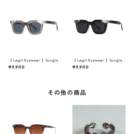
【 Legit Eyewear 】Sunglas
【 Legit Eyewear 】Sunglas
ses Konoe (Clear Grey/Gre
ses Konoe (Black Clear/Gre
¥9,900
¥9,900
y)
y)
その他の商品