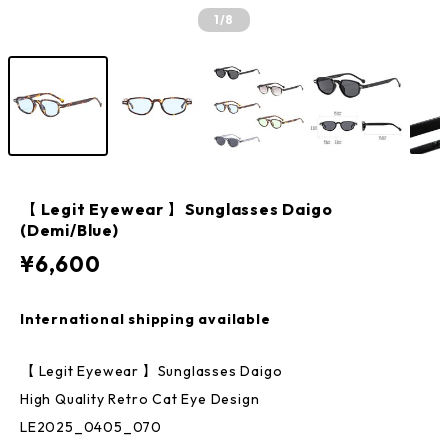
1
/8
【 Legit Eyewear 】Sunglasses Daigo
(Demi/Blue)
¥6,600
International shipping available
【 Legit Eyewear 】Sunglasses Daigo
High Quality Retro Cat Eye Design
LE2025_0405_070