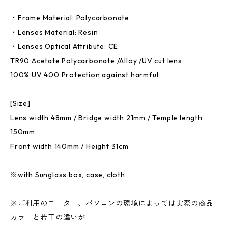
・Frame Material: Polycarbonate
・Lenses Material: Resin
・Lenses Optical Attribute: CE
TR90 Acetate Polycarbonate /Alloy /UV cut lens
100% UV 400 Protection against harmful
[Size]
Lens width 48mm / Bridge width 21mm / Temple length
150mm
Front width 140mm / Height 31cm
※with Sunglass box, case, cloth
※ご利用のモニター、パソコンの環境によっては実際の商品
カラーと若干の違いが