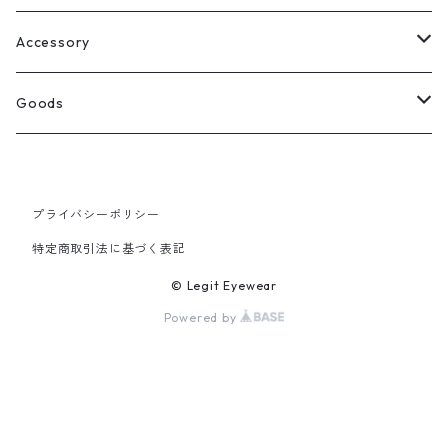
Select
ウェリントン
All
Accessory
スクエア
Tee
Ring
Goods
All
オーバル
L/S Tee
Necklace
All
プライバシーポリシー
Silver
ラウンド
Sewat
Bracelet
Cap
特定商取引法に基づく表記
Gold
SILVER
クラウンパント
Hoodie
Pierce
Hat
© Legit Eyewear
Powered by
GOLD
ブロー（サーモント）
Socks
Knit cap
ティアドロップ
Bag