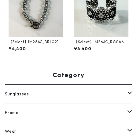
【Select】IM26AC_BRL021/
【Select】IM26AC_RG046/
Toggle Anchor Chain Bracel
See-through Stone Ring（Si
¥4,400
¥4,400
et（Silver）
lver/Black）
Category
Sunglasses
All
Frame
Legit Eyewear
ボストン
Wear