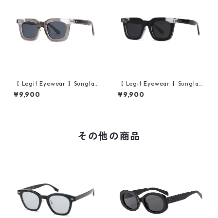
【 Legit Eyewear 】Sunglas
【 Legit Eyewear 】Sunglas
ses Konoe (Clear Grey/Gre
ses Konoe (Black Clear/Gre
¥9,900
¥9,900
y)
y)
その他の商品