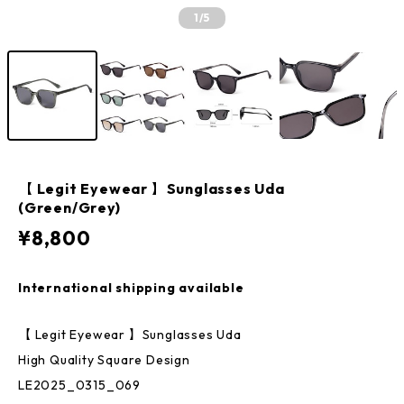
1
/5
【 Legit Eyewear 】Sunglasses Uda
(Green/Grey)
¥8,800
International shipping available
【 Legit Eyewear 】Sunglasses Uda
High Quality Square Design
LE2025_0315_069