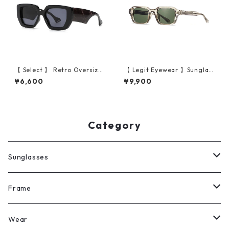
【 Select 】 Retro Oversize
【 Legit Eyewear 】Sunglas
d Square Sunglasses (Black)
ses Koken (Champagne/Gre
¥6,600
¥9,900
en)
Category
Sunglasses
All
Frame
Legit Eyewear
ボストン
Wear