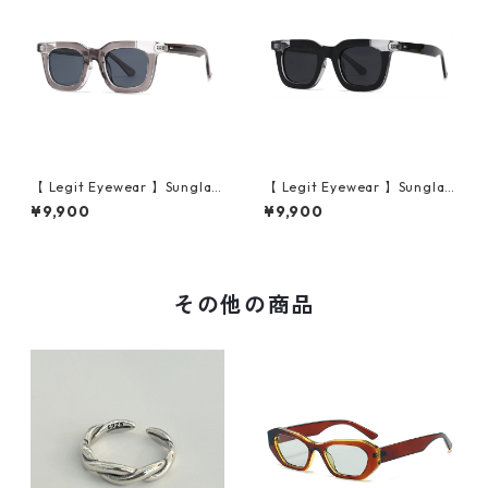
【 Legit Eyewear 】Sunglas
【 Legit Eyewear 】Sunglas
ses Konoe (Clear Grey/Gre
ses Konoe (Black Clear/Gre
¥9,900
¥9,900
y)
y)
その他の商品