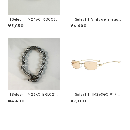
【Select】IM24AC_RG002 /
【 Select 】Vintage Irregula
Twist ring（Silver）
r Cat Eye Sunglasses (Brow
¥3,850
¥6,600
n/Lt Green)
【Select】IM26AC_BRL021/
【 Select 】 IM26SG0191 / R
Toggle Anchor Chain Bracel
ectangle Rimless Sunglasse
¥4,400
¥7,700
et（Silver）
s(Gold/Champagne)