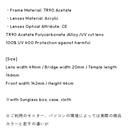
・Frame Material: TR90 Acetate
・Lenses Material: Acrylic
・Lenses Optical Attribute: CE
TR90 Acetate Polycarbonate /Alloy /UV cut lens
100% UV 400 Protection against harmful
[Size]
Lens width 49mm / Bridge width 20mm / Temple length
146mm
Front width 142mm / Height 44cm
※with Sunglass box, case, cloth
※ご利用のモニター、パソコンの環境によっては実際の商品
カラーと若干の違いが