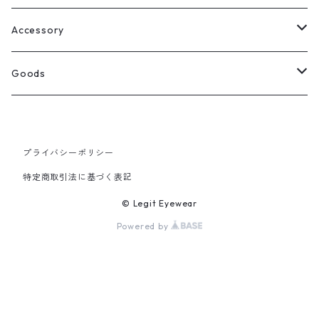
Select
ウェリントン
All
Accessory
スクエア
Tee
Ring
Goods
All
オーバル
L/S Tee
Necklace
All
プライバシーポリシー
Silver
ラウンド
Sewat
Bracelet
Cap
特定商取引法に基づく表記
Gold
SILVER
クラウンパント
Hoodie
Pierce
Hat
© Legit Eyewear
Powered by
GOLD
ブロー（サーモント）
Socks
Knit cap
ティアドロップ
Bag